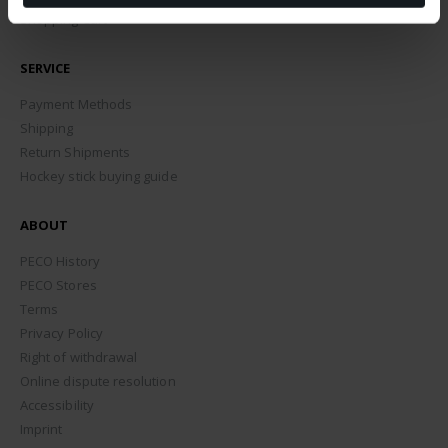
Shopping Cart
SERVICE
Payment Methods
Shipping
Return Shipments
Hockey stick buying guide
ABOUT
PECO History
PECO Stores
Terms
Privacy Policy
Right of withdrawal
Online dispute resolution
Accessibility
Imprint