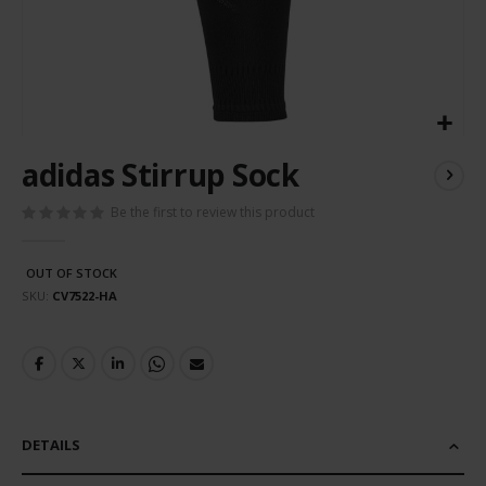
Skip
adidas Stirrup Sock
to
the
Be the first to review this product
beginning
of
the
OUT OF STOCK
images
SKU
CV7522-HA
gallery
DETAILS