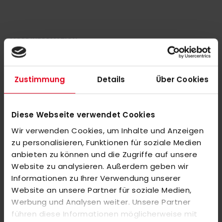
MORE INFORMATION
REVIEWS
Zustimmung
Details
Über Cookies
SIMILAR PRODUCTS
Check items to add to the cart or
select all
Diese Webseite verwendet Cookies
OBO Helmet ABS + TP Black
Wir verwenden Cookies, um Inhalte und Anzeigen
€279.00
zu personalisieren, Funktionen für soziale Medien
anbieten zu können und die Zugriffe auf unsere
Website zu analysieren. Außerdem geben wir
OBO Helmet ABS + TP white
Informationen zu Ihrer Verwendung unserer
€279.00
Website an unsere Partner für soziale Medien,
Werbung und Analysen weiter. Unsere Partner
führen diese Informationen möglicherweise mit