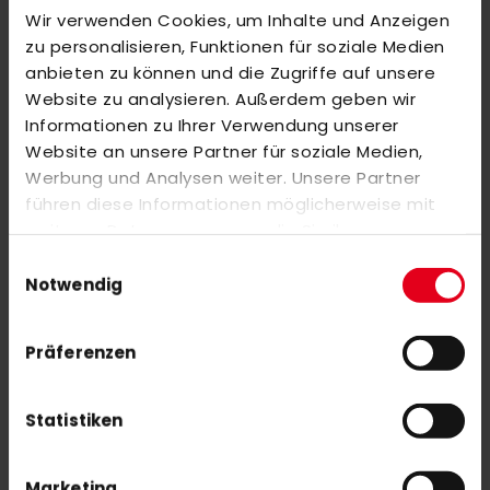
Wir verwenden Cookies, um Inhalte und Anzeigen
MORE INFORMATION
zu personalisieren, Funktionen für soziale Medien
anbieten zu können und die Zugriffe auf unsere
Website zu analysieren. Außerdem geben wir
REVIEWS
Informationen zu Ihrer Verwendung unserer
SIMILAR PRODUCTS
Website an unsere Partner für soziale Medien,
Werbung und Analysen weiter. Unsere Partner
Check items to add to the cart or
select all
führen diese Informationen möglicherweise mit
adidas Estro .20 LE 26/27 WorldCup
weiteren Daten zusammen, die Sie ihnen
€75.00
bereitgestellt haben oder die sie im Rahmen Ihrer
Einwilligungsauswahl
Nutzung der Dienste gesammelt haben.
Notwendig
adidas Chaosfury .40 LE 26/27 WorldCup
Präferenzen
€140.00
Statistiken
Marketing