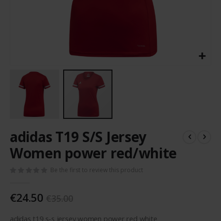
Skip
adidas T19 S/S Jersey
to
the
Women power red/white
beginning
of
Be the first to review this product
the
images
€24.50
gallery
€35.00
adidas t19 s-s jersey women power red white