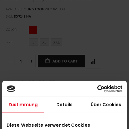
AVAILABILITY:
IN STOCK
ONLY
%1
LEFT
SKU
DX7248-HA
COLOR
L
XL
XXL
SIZE
ADD TO CART
Zustimmung
Details
Über Cookies
DETAILS
Diese Webseite verwendet Cookies