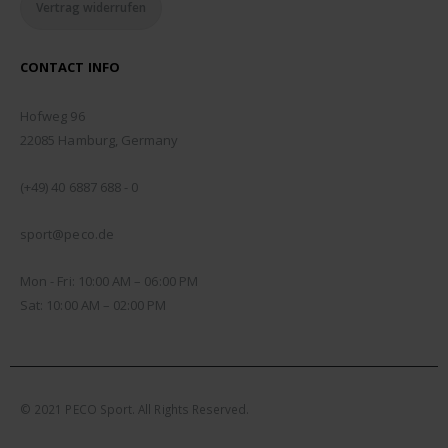
Vertrag widerrufen
CONTACT INFO
ADDRESS:
Hofweg 96
22085 Hamburg, Germany
PHONE:
(+49) 40 6887 688 - 0
EMAIL:
sport@peco.de
WORKING DAYS/HOURS:
Mon - Fri: 10:00 AM – 06:00 PM
Sat: 10:00 AM – 02:00 PM
© 2021 PECO Sport. All Rights Reserved.