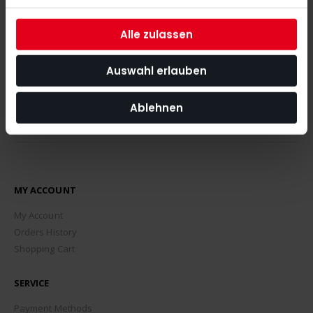
the latest news, tips and discount offers around our shop.
Alle zulassen
SUBSCRIBE
Auswahl erlauben
Ablehnen
MY ACCOUNT
My Account
Orders History
Shopping Cart
SERVICE
Payment Methods