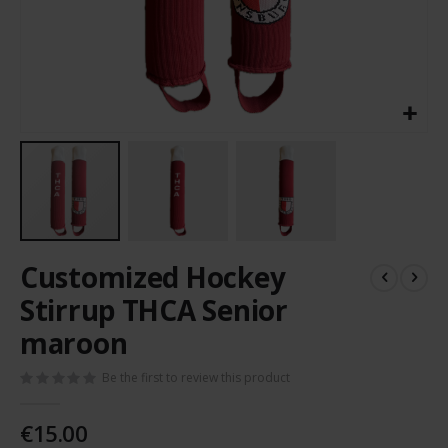
Skip
Customized Hockey
to
the
Stirrup THCA Senior
beginning
maroon
of
the
images
Be the first to review this product
gallery
€15.00