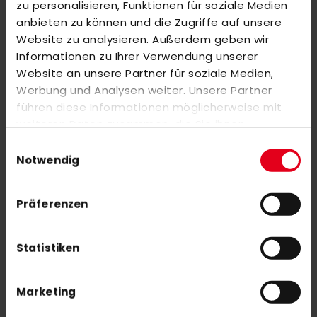
zu personalisieren, Funktionen für soziale Medien
REVIEWS
anbieten zu können und die Zugriffe auf unsere
Website zu analysieren. Außerdem geben wir
SIMILAR PRODUCTS
Informationen zu Ihrer Verwendung unserer
Check items to add to the cart or
select all
Website an unsere Partner für soziale Medien,
Werbung und Analysen weiter. Unsere Partner
OBO Helmet ABS + TP Black
führen diese Informationen möglicherweise mit
€279.00
weiteren Daten zusammen, die Sie ihnen
bereitgestellt haben oder die sie im Rahmen Ihrer
Einwilligungsauswahl
Nutzung der Dienste gesammelt haben.
Notwendig
OBO Helmet ABS + TP white
€279.00
Präferenzen
Statistiken
Marketing
SUBSCRIBE NEWSLETTER
With our newsletter you are always up to date with