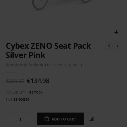
Skip
Cybex ZENO Seat Pack
to
the
Silver Pink
beginning
of
Be the first to review this product
the
images
€134.98
gallery
€269.95
AVAILABILITY:
IN STOCK
SKU
521000329
ADD TO CART