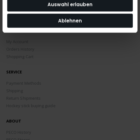
Auswahl erlauben
Ablehnen
MY ACCOUNT
My Account
Orders History
Shopping Cart
SERVICE
Payment Methods
Shipping
Return Shipments
Hockey stick buying guide
ABOUT
PECO History
PECO Stores