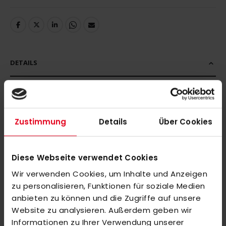
DETAILS
Zustimmung
Details
Über Cookies
MORE INFORMATION
REVIEWS
Diese Webseite verwendet Cookies
SIMILAR PRODUCTS
Wir verwenden Cookies, um Inhalte und Anzeigen
zu personalisieren, Funktionen für soziale Medien
Check items to add to the cart or
select all
anbieten zu können und die Zugriffe auf unsere
OBO Helmet ABS + TP Black
Website zu analysieren. Außerdem geben wir
€279.00
Informationen zu Ihrer Verwendung unserer