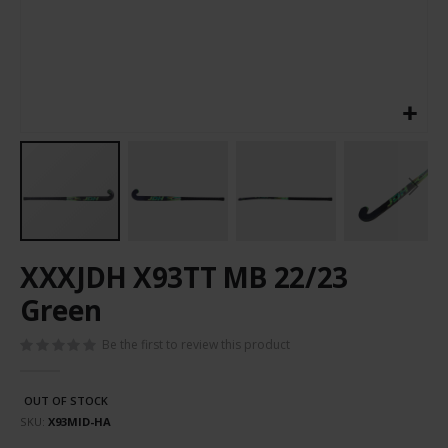
Skip
XXXJDH X93TT MB 22/23
to
the
Green
beginning
of
Be the first to review this product
the
images
gallery
OUT OF STOCK
SKU
X93MID-HA