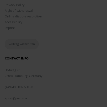
Privacy Policy
Right of withdrawal
Online dispute resolution
Accessibility
Imprint
Vertrag widerrufen
CONTACT INFO
ADDRESS:
Hofweg 96
22085 Hamburg, Germany
PHONE:
(+49) 40 6887 688 - 0
EMAIL:
sport@peco.de
WORKING DAYS/HOURS: