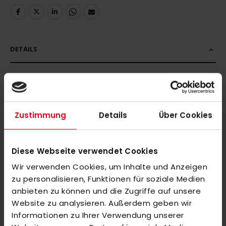
DETAILS
MORE INFORMATION
Zustimmung
Details
Über Cookies
REVIEWS
Diese Webseite verwendet Cookies
SIMILAR PRODUCTS
Wir verwenden Cookies, um Inhalte und Anzeigen
Check items to add to the cart or
select all
zu personalisieren, Funktionen für soziale Medien
Y1 YLB X.2 (25/26)
anbieten zu können und die Zugriffe auf unsere
Website zu analysieren. Außerdem geben wir
€300.00
Informationen zu Ihrer Verwendung unserer