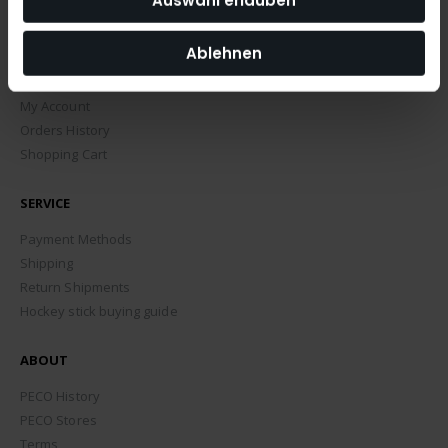
Auswahl erlauben
Ablehnen
MY ACCOUNT
My Account
Orders History
Shopping Cart
SERVICE
Payment Methods
Shipping
Return Shipments
Hockey stick buying guide
ABOUT
PECO History
PECO Stores
Terms