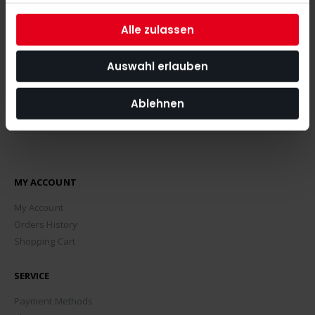
the latest news, tips and discount offers around our shop.
Alle zulassen
SUBSCRIBE
Auswahl erlauben
Ablehnen
MY ACCOUNT
My Account
Orders History
Shopping Cart
SERVICE
Payment Methods