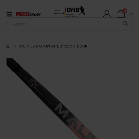
items
0
Official
Toggle
partner of
Cart
Nav
MALIK CB 6 COMPOSITE 21/22 OUTDOOR
Skip
to
the
end
of
the
images
gallery