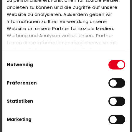
zu personalisieren, Funktionen für soziale Medien
REVIEWS
anbieten zu können und die Zugriffe auf unsere
SIMILAR PRODUCTS
Website zu analysieren. Außerdem geben wir
Informationen zu Ihrer Verwendung unserer
Check items to add to the cart or
select all
Website an unsere Partner für soziale Medien,
Y1 YLB X.2 (25/26)
Werbung und Analysen weiter. Unsere Partner
€300.00
führen diese Informationen möglicherweise mit
weiteren Daten zusammen, die Sie ihnen
bereitgestellt haben oder die sie im Rahmen Ihrer
Einwilligungsauswahl
Nutzung der Dienste gesammelt haben.
Y1 YLB X (25/26)
Notwendig
€400.00
Präferenzen
Statistiken
Marketing
SUBSCRIBE NEWSLETTER
With our newsletter you are always up to date with