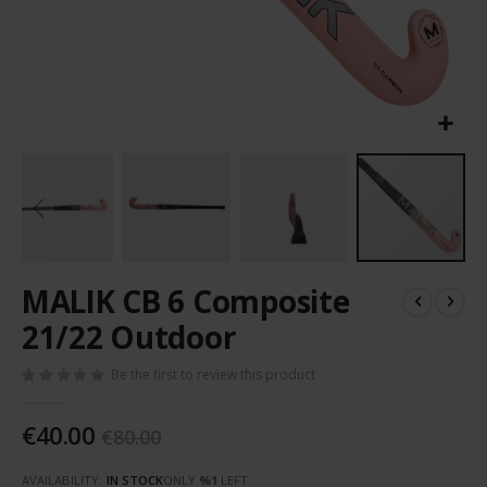
Skip
MALIK CB 6 Composite
to
the
21/22 Outdoor
beginning
of
Be the first to review this product
the
images
€40.00
gallery
€80.00
AVAILABILITY:
IN STOCK
ONLY
%1
LEFT