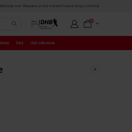
€
Already over
50 years
on the market
Trusted Shops certified
items
0
Official
partner
Cart
of
itness
SALE
Club collections
e