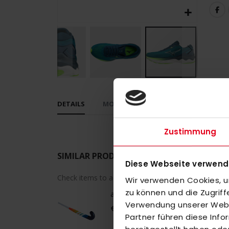
Skip
to
DETAILS
MORE INFORMATION
REVIEWS
the
beginning
Zustimmung
of
the
SIMILAR PRODUCTS
images
Diese Webseite verwend
gallery
Check items to add to the cart or
select all
Wir verwenden Cookies, um
zu können und die Zugrif
adidas Estro .20 LE 26/27 WorldCup
Verwendung unserer Websi
€75.00
Partner führen diese Inf