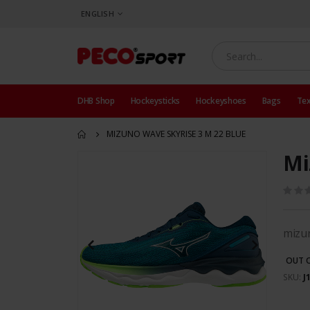
LANGUAGE
ENGLISH
DHB Shop
Hockeysticks
Hockeyshoes
Bags
Tex
MIZUNO WAVE SKYRISE 3 M 22 BLUE
Mi
Skip
to
the
end
of
mizun
the
images
OUT 
gallery
SKU
J