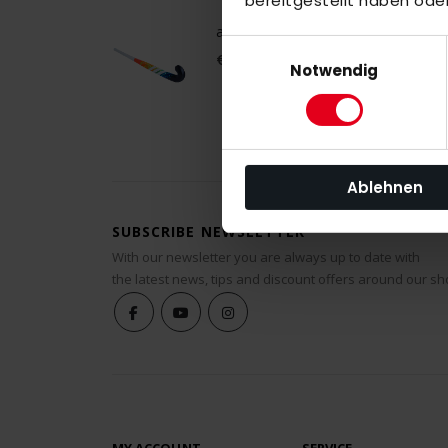
bereitgestellt haben ode
adidas Chaosfury .40 LE 26/27 Wor
Einwilligungsauswahl
€140.00
Notwendig
Ablehnen
SUBSCRIBE NEWSLETTER
With our newsletter you are always up to date with
the latest news, tips and discount offers around our sh