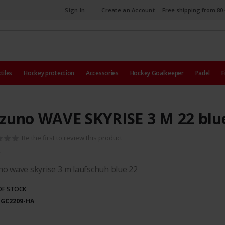
Sign In
Create an Account
Free shipping from 80 
tiles
Hockey protection
Accessories
Hockey Goalkeeper
Padel
F
zuno WAVE SKYRISE 3 M 22 blu
Be the first to review this product
o wave skyrise 3 m laufschuh blue 22
OF STOCK
1GC2209-HA