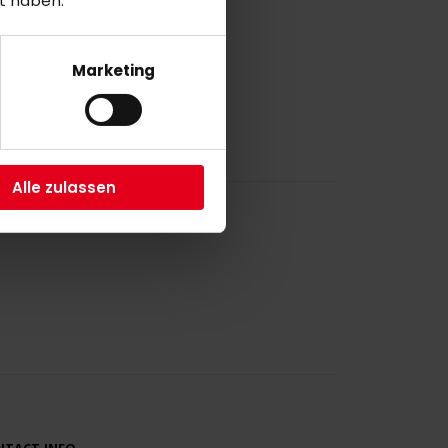
t haben.
a
Marketing
Alle zulassen