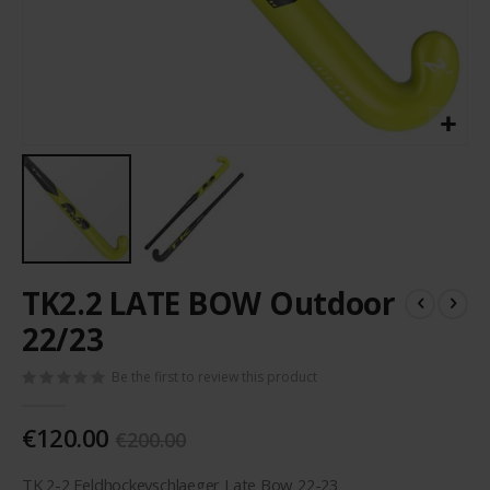
Skip
TK2.2 LATE BOW Outdoor
to
the
22/23
beginning
of
Be the first to review this product
the
images
€120.00
gallery
€200.00
TK 2-2 Feldhockeyschlaeger Late Bow 22-23