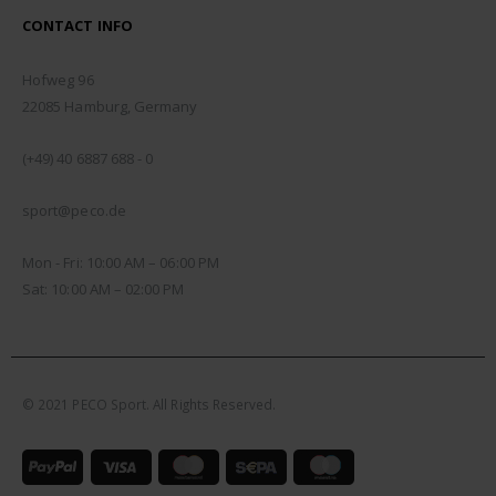
CONTACT INFO
ADDRESS:
Hofweg 96
22085 Hamburg, Germany
PHONE:
(+49) 40 6887 688 - 0
EMAIL:
sport@peco.de
WORKING DAYS/HOURS:
Mon - Fri: 10:00 AM – 06:00 PM
Sat: 10:00 AM – 02:00 PM
© 2021 PECO Sport. All Rights Reserved.