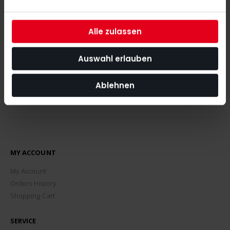
With our newsletter you are always up to date with
the latest news, tips and discount offers around our shop.
Alle zulassen
SUBSCRIBE
Auswahl erlauben
Ablehnen
MY ACCOUNT
My Account
Orders History
Shopping Cart
SERVICE