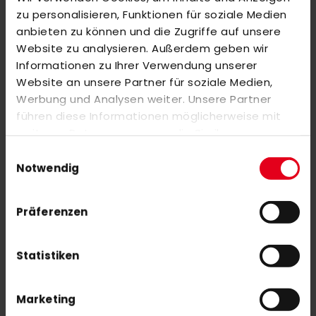
zu personalisieren, Funktionen für soziale Medien
anbieten zu können und die Zugriffe auf unsere
REVIEWS
Website zu analysieren. Außerdem geben wir
SIMILAR PRODUCTS
Informationen zu Ihrer Verwendung unserer
Website an unsere Partner für soziale Medien,
Check items to add to the cart or
select all
Werbung und Analysen weiter. Unsere Partner
OBO Helmet ABS + TP Black
führen diese Informationen möglicherweise mit
€279.00
weiteren Daten zusammen, die Sie ihnen
bereitgestellt haben oder die sie im Rahmen Ihrer
Einwilligungsauswahl
Nutzung der Dienste gesammelt haben.
Notwendig
OBO Helmet ABS + TP white
€279.00
Präferenzen
Statistiken
Marketing
SUBSCRIBE NEWSLETTER