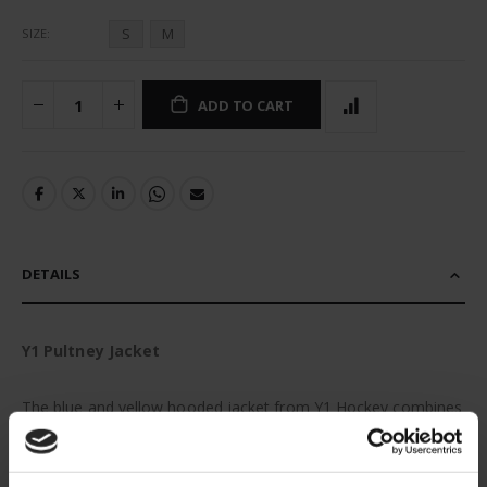
S
M
SIZE
ADD TO CART
DETAILS
Y1 Pultney Jacket
The blue and yellow hooded jacket from Y1 Hockey combines
a sporty look with functional details. With its modern pattern,
it is not only an eye-catcher, but also offers practical comfort.