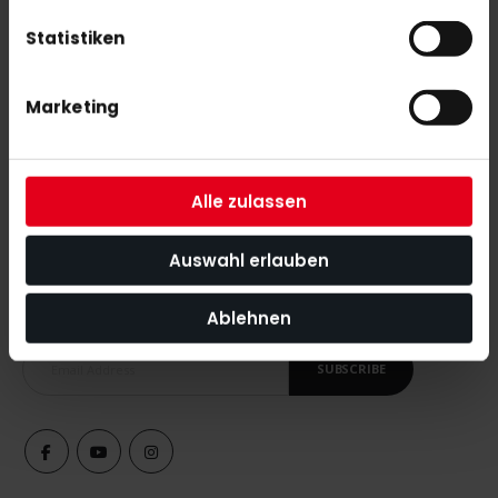
Statistiken
OBO Helmet ABS + TP white
€279.00
Marketing
Alle zulassen
Auswahl erlauben
SUBSCRIBE NEWSLETTER
With our newsletter you are always up to date with
the latest news, tips and discount offers around our shop.
Ablehnen
SUBSCRIBE