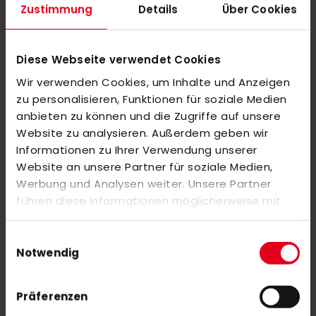
The large chest pocket provides enough storage space to
Zustimmung
Details
Über Cookies
keep your essentials safe and within easy reach. The hood
protects you in changeable weather, while the soft fabric and
comfortable cut ensure a pleasant wearing experience.
Diese Webseite verwendet Cookies
Perfect for training sessions or everyday life - this jacket is the
Wir verwenden Cookies, um Inhalte und Anzeigen
ideal companion for anyone who appreciates style and
zu personalisieren, Funktionen für soziale Medien
functionality.
anbieten zu können und die Zugriffe auf unsere
Website zu analysieren. Außerdem geben wir
Informationen zu Ihrer Verwendung unserer
Website an unsere Partner für soziale Medien,
MORE INFORMATION
Werbung und Analysen weiter. Unsere Partner
führen diese Informationen möglicherweise mit
REVIEWS
weiteren Daten zusammen, die Sie ihnen
SIMILAR PRODUCTS
bereitgestellt haben oder die sie im Rahmen Ihrer
Einwilligungsauswahl
Nutzung der Dienste gesammelt haben.
Notwendig
Check items to add to the cart or
select all
OBO Helmet ABS + TP Black
Präferenzen
€279.00