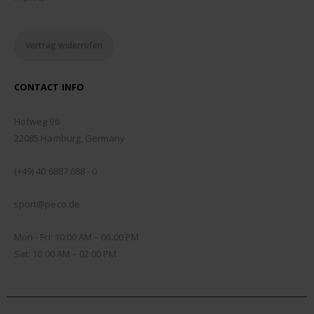
Vertrag widerrufen
CONTACT INFO
ADDRESS:
Hofweg 96
22085 Hamburg, Germany
PHONE:
(+49) 40 6887 688 - 0
EMAIL:
sport@peco.de
WORKING DAYS/HOURS:
Mon - Fri: 10:00 AM – 06:00 PM
Sat: 10:00 AM – 02:00 PM