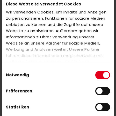
strap to give you easy access to your valuables without having to
Diese Webseite verwendet Cookies
take your bag off. Capacity - 20L
Wir verwenden Cookies, um Inhalte und Anzeigen
zu personalisieren, Funktionen für soziale Medien
anbieten zu können und die Zugriffe auf unsere
MORE INFORMATION
Website zu analysieren. Außerdem geben wir
Informationen zu Ihrer Verwendung unserer
REVIEWS
Website an unsere Partner für soziale Medien,
SIMILAR PRODUCTS
Werbung und Analysen weiter. Unsere Partner
führen diese Informationen möglicherweise mit
Check items to add to the cart or
select all
weiteren Daten zusammen, die Sie ihnen
OBO Helmet ABS + TP Black
bereitgestellt haben oder die sie im Rahmen Ihrer
Einwilligungsauswahl
€279.00
Nutzung der Dienste gesammelt haben.
Notwendig
Präferenzen
OBO Helmet ABS + TP white
€279.00
Statistiken