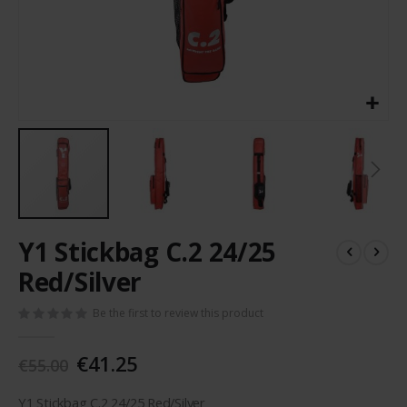
Skip
Y1 Stickbag C.2 24/25
to
the
Red/Silver
beginning
of
Be the first to review this product
the
images
€41.25
gallery
€55.00
Y1 Stickbag C.2 24/25 Red/Silver