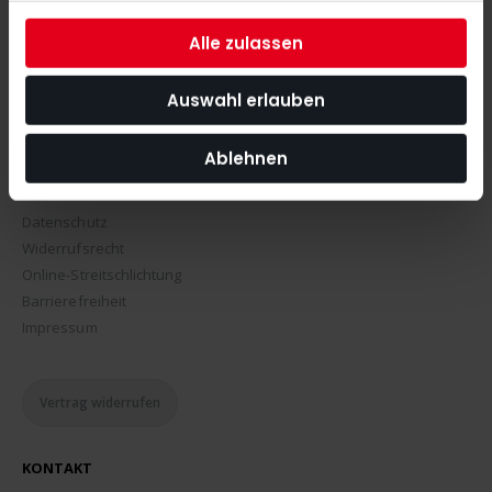
Hockeyschläger Beratung
Alle zulassen
Sportscampus
Auswahl erlauben
UNTERNEHMEN
PECO Geschichte
Ablehnen
PECO Stores
AGB
Datenschutz
Widerrufsrecht
Online-Streitschlichtung
Barrierefreiheit
Impressum
Vertrag widerrufen
KONTAKT