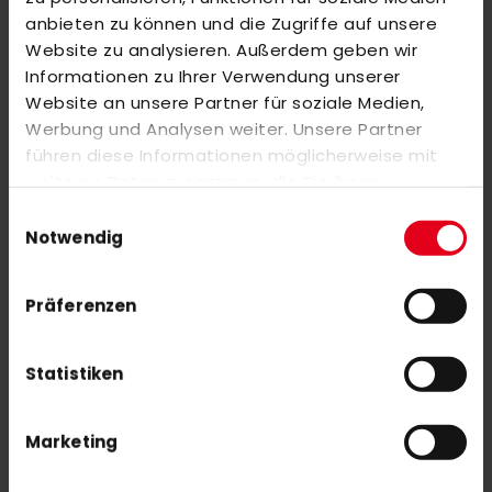
anbieten zu können und die Zugriffe auf unsere
ABONNIEREN
Website zu analysieren. Außerdem geben wir
Informationen zu Ihrer Verwendung unserer
Website an unsere Partner für soziale Medien,
Werbung und Analysen weiter. Unsere Partner
führen diese Informationen möglicherweise mit
weiteren Daten zusammen, die Sie ihnen
bereitgestellt haben oder die sie im Rahmen Ihrer
Einwilligungsauswahl
Nutzung der Dienste gesammelt haben.
Notwendig
MEIN ACCOUNT
Mein Account
Präferenzen
Bestellungen
Warenkorb
Statistiken
SERVICE
Zahlungsarten
Marketing
Versand
Rücksendungen