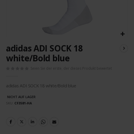
Zum
adidas ADI SOCK 18
Anfang
der
white/Bold blue
Bildergalerie
springen
Seien Sie der erste, der dieses Produkt bewertet
adidas ADI SOCK 18 white/Bold blue
NICHT AUF LAGER
SKU
CF3581-HA