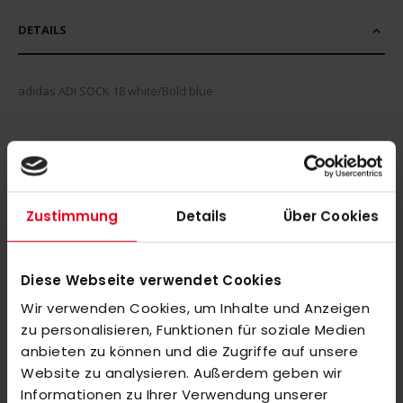
DETAILS
adidas ADI SOCK 18 white/Bold blue
MEHR INFORMATIONEN
BEWERTUNGEN
Zustimmung
Details
Über Cookies
ÄHNLICHE PRODUKTE
Markieren Sie die Artikel, um Sie dem Warenkorb hinzuzufügen
Diese Webseite verwendet Cookies
oder
Alle auswählen
Wir verwenden Cookies, um Inhalte und Anzeigen
MALIK XB 1 Composite Outdoor green/beige
zu personalisieren, Funktionen für soziale Medien
260,00 €
anbieten zu können und die Zugriffe auf unsere
Website zu analysieren. Außerdem geben wir
Informationen zu Ihrer Verwendung unserer