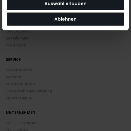
Auswahl erlauben
Ablehnen
MEIN ACCOUNT
Mein Account
Bestellungen
Warenkorb
SERVICE
Zahlungsarten
Versand
Rücksendungen
Hockeyschläger Beratung
Sportscampus
UNTERNEHMEN
PECO Geschichte
PECO Stores