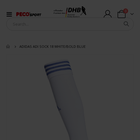
Artikel
0
offizieller
Navigation
Partner des
Warenkorb
umschalten
ADIDAS ADI SOCK 18 WHITE/BOLD BLUE
Zum
Ende
der
Bildergalerie
springen