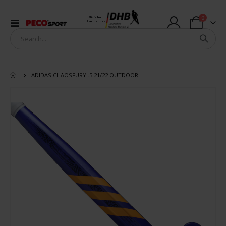
Artikel
0
offizieller
Navigation
Partner des
Warenkorb
umschalten
ADIDAS CHAOSFURY .5 21/22 OUTDOOR
Zum
Ende
der
Bildergalerie
springen