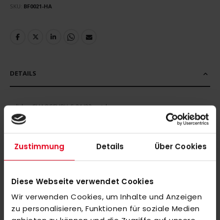
SKU
BF0021-HA
DETAILS
adidas CHAOSFURY .5 21/22 outdoor
MEHR INFORMATIONEN
Zustimmung
Details
Über Cookies
BEWERTUNGEN
Diese Webseite verwendet Cookies
ÄHNLICHE PRODUKTE
Wir verwenden Cookies, um Inhalte und Anzeigen
Markieren Sie die Artikel, um Sie dem Warenkorb hinzuzufügen
zu personalisieren, Funktionen für soziale Medien
oder
Alle auswählen