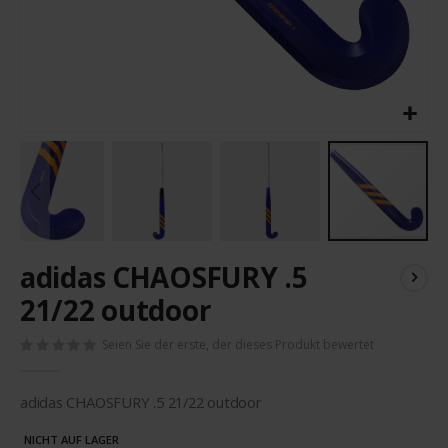
Zum
adidas CHAOSFURY .5
Anfang
der
21/22 outdoor
Bildergalerie
springen
Seien Sie der erste, der dieses Produkt bewertet
adidas CHAOSFURY .5 21/22 outdoor
NICHT AUF LAGER