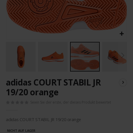
Zum
adidas COURT STABIL JR
Anfang
der
19/20 orange
Bildergalerie
springen
Seien Sie der erste, der dieses Produkt bewertet
adidas COURT STABIL JR 19/20 orange
NICHT AUF LAGER