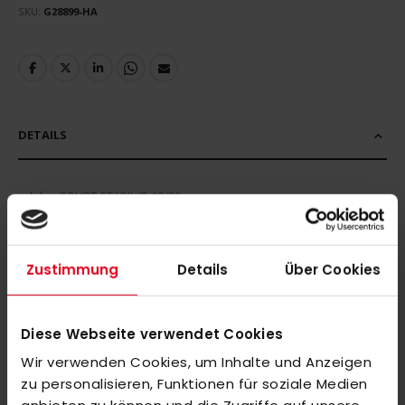
SKU
G28899-HA
DETAILS
adidas COURT STABIL JR 19/20 orange
MEHR INFORMATIONEN
Zustimmung
Details
Über Cookies
BEWERTUNGEN
Diese Webseite verwendet Cookies
ÄHNLICHE PRODUKTE
Wir verwenden Cookies, um Inhalte und Anzeigen
Markieren Sie die Artikel, um Sie dem Warenkorb hinzuzufügen
zu personalisieren, Funktionen für soziale Medien
oder
Alle auswählen