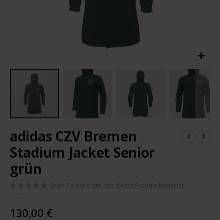
Zum
adidas CZV Bremen
Anfang
der
Stadium Jacket Senior
Bildergalerie
grün
springen
Seien Sie der erste, der dieses Produkt bewertet
130,00 €