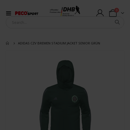
Artikel
0
offizieller
Navigation
Partner des
Warenkorb
umschalten
ADIDAS CZV BREMEN STADIUM JACKET SENIOR GRÜN
Zum
Ende
der
Bildergalerie
springen