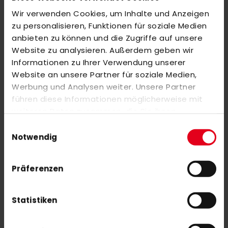
Wir verwenden Cookies, um Inhalte und Anzeigen
BEWERTUNGEN
zu personalisieren, Funktionen für soziale Medien
anbieten zu können und die Zugriffe auf unsere
ÄHNLICHE PRODUKTE
Website zu analysieren. Außerdem geben wir
Markieren Sie die Artikel, um Sie dem Warenkorb hinzuzufügen
Informationen zu Ihrer Verwendung unserer
oder
Alle auswählen
Website an unsere Partner für soziale Medien,
Werbung und Analysen weiter. Unsere Partner
adidas VS .6 Hockey Backpack 25/26 black - pink
führen diese Informationen möglicherweise mit
65,00 €
weiteren Daten zusammen, die Sie ihnen
bereitgestellt haben oder die sie im Rahmen Ihrer
Einwilligungsauswahl
Nutzung der Dienste gesammelt haben.
Notwendig
adidas FLX24 Compo 6 17/18 Outdoor
30,00 €
60,00 €
Präferenzen
Statistiken