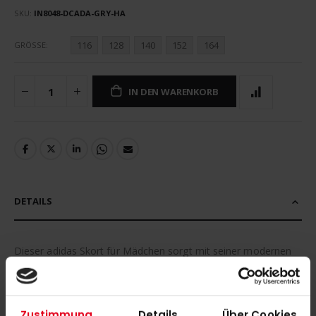
SKU
IN8048-DCADA-GRY-HA
116
128
140
152
164
GRÖSSE
IN DEN WARENKORB
DETAILS
Dieser adidas Skort für Mädchen sorgt mit seiner modernen
Passform für ein angenehmes Tragegefühl auf dem Platz und
abseits davon. Der für Hockey- oder Tennisspielerinnen
konzipierte Skort ist mit integrierten Shorts ausgestattet.
Zustimmung
Details
Über Cookies