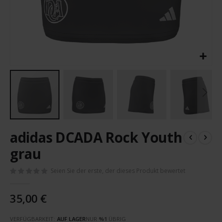
Zum
adidas DCADA Rock Youth
Anfang
der
grau
Bildergalerie
springen
Seien Sie der erste, der dieses Produkt bewertet
35,00 €
VERFÜGBARKEIT:
AUF LAGER
NUR
%1
ÜBRIG