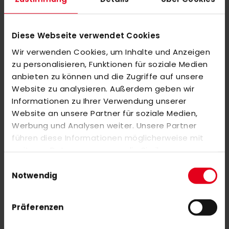
Neben dem Bund mit weitenregulierbarer Kordelzug ist auch
eine Balltasche mit an Bord. Jeder Skort kommt mit
aufgesticktem adidas Performance-Logo und 3-Streifen.
Diese Webseite verwendet Cookies
Wir verwenden Cookies, um Inhalte und Anzeigen
zu personalisieren, Funktionen für soziale Medien
MEHR INFORMATIONEN
anbieten zu können und die Zugriffe auf unsere
Website zu analysieren. Außerdem geben wir
BEWERTUNGEN
Informationen zu Ihrer Verwendung unserer
Website an unsere Partner für soziale Medien,
ÄHNLICHE PRODUKTE
Werbung und Analysen weiter. Unsere Partner
führen diese Informationen möglicherweise mit
Markieren Sie die Artikel, um Sie dem Warenkorb hinzuzufügen
oder
Alle auswählen
weiteren Daten zusammen, die Sie ihnen
bereitgestellt haben oder die sie im Rahmen Ihrer
OBO Robo PLUS Legguards Peron Blue
Einwilligungsauswahl
Nutzung der Dienste gesammelt haben.
Notwendig
599,00 €
Präferenzen
adidas Chaosfury .75 25/26 Black-Solar 37.5
230,00 €