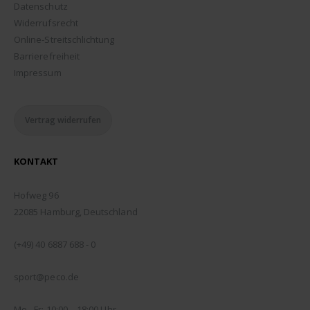
Datenschutz
Widerrufsrecht
Online-Streitschlichtung
Barrierefreiheit
Impressum
Vertrag widerrufen
KONTAKT
ADDRESSE:
Hofweg 96
22085 Hamburg, Deutschland
TELEFON:
(+49) 40 6887 688 - 0
EMAIL:
sport@peco.de
ÖFFNUNGSZEITEN:
Mo - Fr: 10:00 – 18:00 Uhr