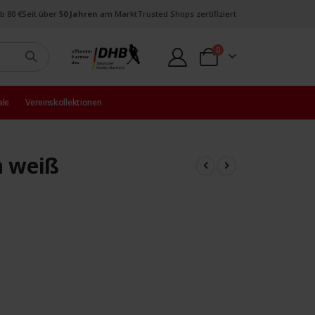
b 80 €
Seit über
50 Jahren
am Markt
Trusted Shops zertifiziert
Artikel
0
offizieller
Partner
Warenkorb
des
ale
Vereinskollektionen
h weiß