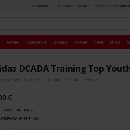
Anmelden
Ein Konto erstellen
Kostenloser Versand a
Textilien
Schutzartikel
Zubehör
Torwart
Padel
Fitness
S
idas DCADA Training Top Yout
Seien Sie der erste, der dieses Produkt bewertet
00 €
GBARKEIT:
AUF LAGER
A0429-DCADA-WHT-HA