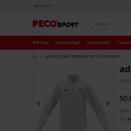
SPRACHE
DEUTSCH
DHB Shop
Hockeyschläger
Hockeyschuhe
Taschen
ADIDAS DCADA TRAINING TOP YOUTH WEISS
ad
Zum
Ende
der
Bildergalerie
springen
50,
VERFÜ
SKU
I