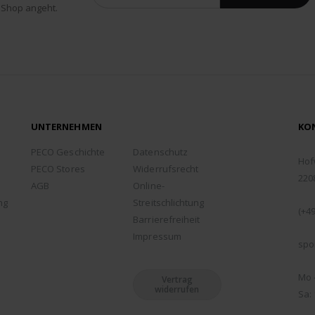
 Shop angeht.
UNTERNEHMEN
KO
ADD
PECO Geschichte
Datenschutz
Hof
PECO Stores
Widerrufsrecht
220
AGB
Online-
TEL
ng
Streitschlichtung
(+49
Barrierefreiheit
EMA
Impressum
spo
ÖFF
Mo -
Vertrag
widerrufen
Sa: 