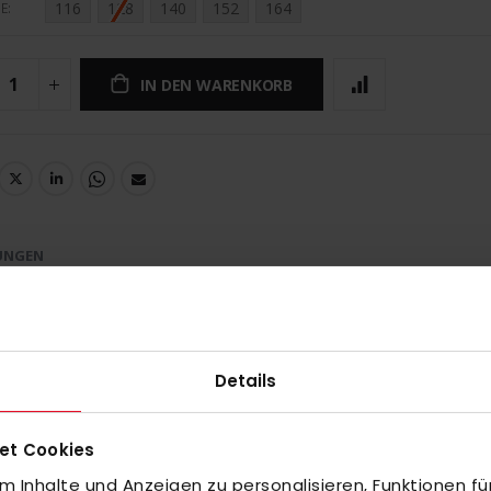
116
128
140
152
164
E
IN DEN WARENKORB
UNGEN
als Team. Das langärmelige Shirt ist teilweise aus recycelten
m und bietet höchsten Tragekomfort und Bewegungsfreiheit.
Details
en Look individuell anpassen. Das Oberteil ist optional mit 3-
 es mit aufgesticktem adidas Performance-Logo auf der Brust.
et Cookies
OREADY, teilweise aus recycelten Materialien hergestellt.
 Inhalte und Anzeigen zu personalisieren, Funktionen fü