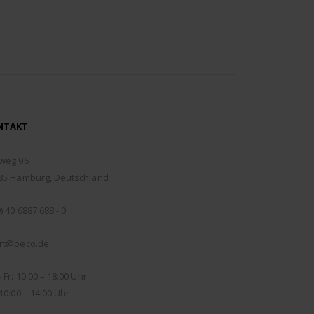
NTAKT
RESSE:
weg 96
85 Hamburg, Deutschland
EFON:
) 40 6887 688 - 0
IL:
rt@peco.de
NUNGSZEITEN:
 Fr: 10:00 – 18:00 Uhr
10:00 – 14:00 Uhr