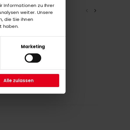
 Informationen zu Ihrer
nalysen weiter. Unsere
 die Sie ihnen
t haben.
a
7
Marketing
a
4
Alle zulassen