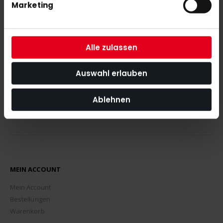
Marketing
NEWSLETTER ANMELDUNG
Mit unserem Newsletter seid ihr immer auf den neuesten Stand
was News, Tipps und Rabattaktionen rund um unseren Shop
angeht.
Alle zulassen
ABONNIEREN
Auswahl erlauben
Ablehnen
MEIN ACCOUNT
Mein Account
Bestellungen
Warenkorb