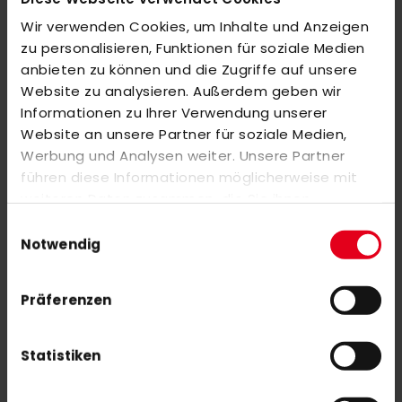
Wir verwenden Cookies, um Inhalte und Anzeigen
BEWERTUNGEN
zu personalisieren, Funktionen für soziale Medien
anbieten zu können und die Zugriffe auf unsere
ÄHNLICHE PRODUKTE
Website zu analysieren. Außerdem geben wir
Informationen zu Ihrer Verwendung unserer
Markieren Sie die Artikel, um Sie dem Warenkorb hinzuzufügen
oder
Alle auswählen
Website an unsere Partner für soziale Medien,
Werbung und Analysen weiter. Unsere Partner
MALIK Back pack KIDDY 23/24 blue
führen diese Informationen möglicherweise mit
Sonderangebot
30,00 €
50,00 €
weiteren Daten zusammen, die Sie ihnen
bereitgestellt haben oder die sie im Rahmen Ihrer
Einwilligungsauswahl
Nutzung der Dienste gesammelt haben.
Notwendig
adidas VS .6 stick bag 25/26 black - pink
70,00 €
Präferenzen
Statistiken