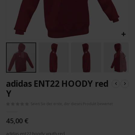
Zum
adidas ENT22 HOODY red
Anfang
der
Y
Bildergalerie
springen
Seien Sie der erste, der dieses Produkt bewertet
45,00 €
adidas ent22 hoody youth red