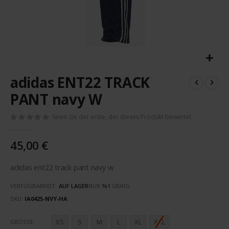
Zum
adidas ENT22 TRACK
Anfang
der
PANT navy W
Bildergalerie
springen
Seien Sie der erste, der dieses Produkt bewertet
45,00 €
adidas ent22 track pant navy w
VERFÜGBARKEIT:
AUF LAGER
NUR
%1
ÜBRIG
SKU
IA0425-NVY-HA
XS
S
M
L
XL
XXL
GRÖSSE