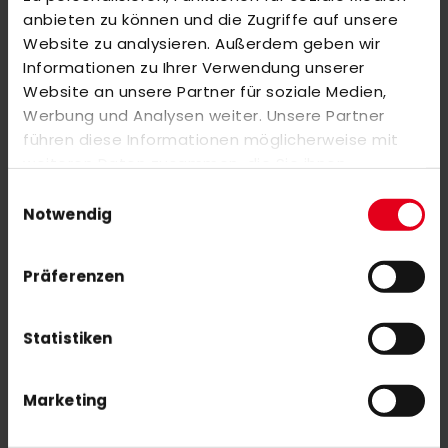
Markieren Sie die Artikel, um Sie dem Warenkorb hinzuzufügen
anbieten zu können und die Zugriffe auf unsere
oder
Alle auswählen
Website zu analysieren. Außerdem geben wir
adidas DHB HOME SHORTS MEN
Informationen zu Ihrer Verwendung unserer
37,50 €
Website an unsere Partner für soziale Medien,
50,00 €
Werbung und Analysen weiter. Unsere Partner
führen diese Informationen möglicherweise mit
MALIK College 21/22 outdoor 34''
weiteren Daten zusammen, die Sie ihnen
20,00 €
bereitgestellt haben oder die sie im Rahmen Ihrer
Einwilligungsauswahl
Nutzung der Dienste gesammelt haben.
Notwendig
Präferenzen
Statistiken
NEWSLETTER ANMELDUNG
Mit unserem Newsletter seid ihr immer auf den neuesten Stand
was News, Tipps und Rabattaktionen rund um unseren Shop
Marketing
angeht.