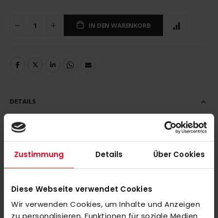
IN DEN WARENKORB
DETAILS
Zustimmung
Details
Über Cookies
MEHR INFORMATIONEN
BEWERTUNGEN
Diese Webseite verwendet Cookies
ÄHNLICHE PRODUKTE
Wir verwenden Cookies, um Inhalte und Anzeigen
zu personalisieren, Funktionen für soziale Medien