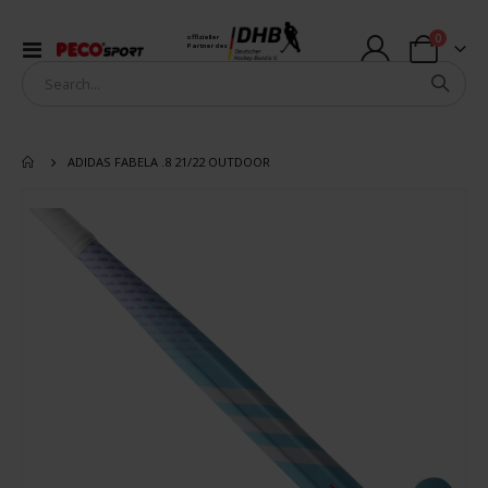
Artikel
0
offizieller
Navigation
Partner des
Warenkorb
umschalten
ADIDAS FABELA .8 21/22 OUTDOOR
Zum
Ende
der
Bildergalerie
springen