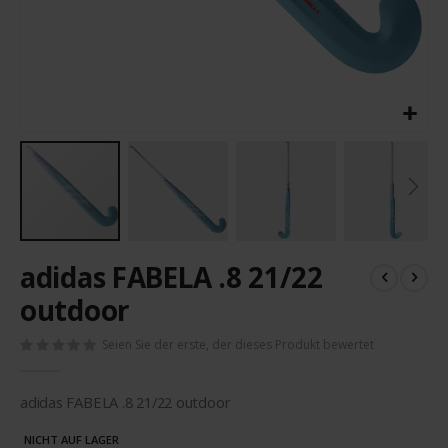
Zum
adidas FABELA .8 21/22
Anfang
der
outdoor
Bildergalerie
springen
Seien Sie der erste, der dieses Produkt bewertet
adidas FABELA .8 21/22 outdoor
NICHT AUF LAGER