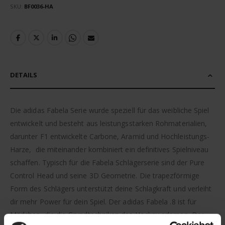
SKU
BF0036-HA
DETAILS
Die adidas Fabela Serie wurde speziell für das weibliche Spiel
entwickelt und besteht aus leistungsstarken Rohmaterialien,
darunter F1 entwickelte Carbone, Aramid und Hochleistungs-
Harze, die miteinander kombiniert ein definitives Spielniveau
schaffen. Typisch für die Fabela Schlägerserie sind der Pure
Control Head und seine 3D Geometrie. Die trapezförmige
Form des Schlägers unterstützt deine Schlagkraft und verleiht
dir mehr Power für dein Spiel. Der adidas Fabela .8 ist für
Mädchen, die die Grundtechniken des Hockey erlernen. Der