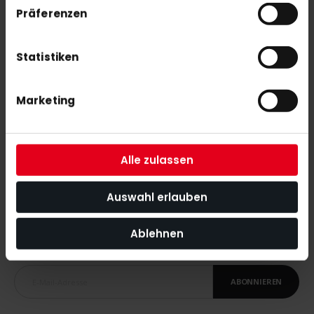
Präferenzen
180,00 €
300,00 €
Statistiken
adidas FABELA ZONE 2.1 purple
130,00 €
Marketing
Alle zulassen
Auswahl erlauben
NEWSLETTER ANMELDUNG
Mit unserem Newsletter seid ihr immer auf den neuesten Stand
Ablehnen
was News, Tipps und Rabattaktionen rund um unseren Shop
angeht.
ABONNIEREN