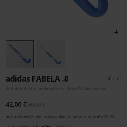
Zum
adidas FABELA .8
Anfang
der
Seien Sie der erste, der dieses Produkt bewertet
Bildergalerie
springen
42,00 €
60,00 €
adidas fabela 8 feldhockeyschlaeger pulse blue-white 22-23
VERFÜGBARKEIT:
AUF LAGER
NUR
%1
ÜBRIG