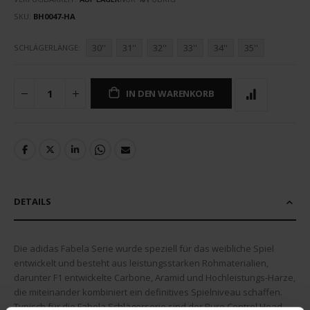
SKU
BH0047-HA
30''
31''
32''
33''
34''
35''
SCHLÄGERLÄNGE
IN DEN WARENKORB
DETAILS
Die adidas Fabela Serie wurde speziell für das weibliche Spiel
entwickelt und besteht aus leistungsstarken Rohmaterialien,
darunter F1 entwickelte Carbone, Aramid und Hochleistungs-Harze,
die miteinander kombiniert ein definitives Spielniveau schaffen.
Typisch für die Fabela Schlägerserie sind der Pure Control Head