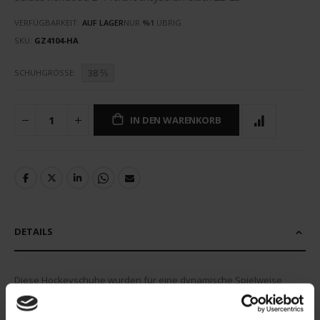
VERFÜGBARKEIT:
AUF LAGER
NUR
%1
ÜBRIG
SKU
GZ4104-HA
38 ⅔
SCHUHGRÖSSE
IN DEN WARENKORB
DETAILS
Diese Hockeyschuhe wurden für eine dynamische Spielweise
entwickelt und bieten eine bequeme, stützende Passform sowie
ein elegantes, atmungsaktives Primegreen-Mesh-Obermaterial