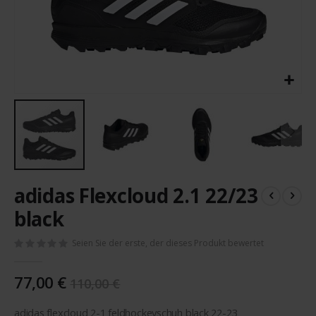
Zum
adidas Flexcloud 2.1 22/23
Anfang
der
black
Bildergalerie
springen
Seien Sie der erste, der dieses Produkt bewertet
77,00 €
110,00 €
adidas flexcloud 2-1 feldhockeyschuh black 22-23