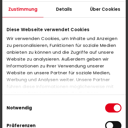
aus recycel-ten Hochleistungsmaterialien. Eigenschaften: • Die
Cloudfoam-Dämpfung in der Zwischensohle sorgt für zusätzlichen
Zustimmung
Details
Über Cookies
Komfort. • Elegantes, atmungsaktives Air-Mesh-Obermaterial mit
Folien-Overlay, bietet ein atmungsakti-ves, stützendes und
robustes Obermaterial aus recycelten Materialien. • TRAXION™-
Diese Webseite verwendet Cookies
Außensohle für maximale Griffigkeit in alle Richtungen. • TPU-
Wir verwenden Cookies, um Inhalte und Anzeigen
Zehenkappe für zusätzlichen Schutz gegen Stöße vom Ball.
zu personalisieren, Funktionen für soziale Medien
anbieten zu können und die Zugriffe auf unsere
Website zu analysieren. Außerdem geben wir
MEHR INFORMATIONEN
Informationen zu Ihrer Verwendung unserer
Website an unsere Partner für soziale Medien,
BEWERTUNGEN
Werbung und Analysen weiter. Unsere Partner
ÄHNLICHE PRODUKTE
führen diese Informationen möglicherweise mit
weiteren Daten zusammen, die Sie ihnen
Markieren Sie die Artikel, um Sie dem Warenkorb hinzuzufügen
bereitgestellt haben oder die sie im Rahmen Ihrer
Einwilligungsauswahl
oder
Alle auswählen
Nutzung der Dienste gesammelt haben.
Notwendig
adidas Padel Adipower 3.2
Sonderangebot
140,00 €
350,00 €
Präferenzen