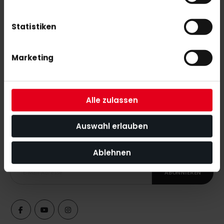
adidas HOCKEY LUX LEAGUE 26/27 Solar-White
Statistiken
130,00 €
Marketing
Alle zulassen
NEWSLETTER ANMELDUNG
Auswahl erlauben
Mit unserem Newsletter seid ihr immer auf den neuesten Stand
was News, Tipps und Rabattaktionen rund um unseren Shop
angeht.
Ablehnen
ABONNIEREN