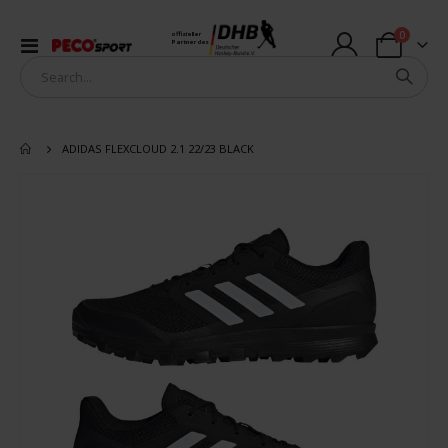
Artikel
0
offizieller
Navigation
Partner des
Warenkorb
umschalten
ADIDAS FLEXCLOUD 2.1 22/23 BLACK
Zum
Ende
der
Bildergalerie
springen