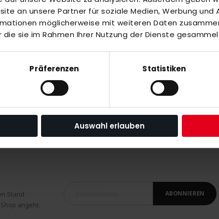
te an unsere Partner für soziale Medien, Werbung und A
inzuzufügen oder
Alle auswählen
ormationen möglicherweise mit weiteren Daten zusammen,
r die sie im Rahmen Ihrer Nutzung der Dienste gesammel
Präferenzen
Statistiken
Auswahl erlauben
ABONNIEREN
en Stand
 Shop angeht.