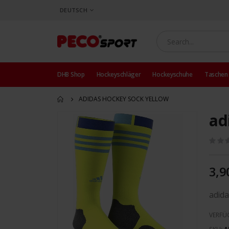
SPRACHE
DEUTSCH
DHB Shop
Hockeyschläger
Hockeyschuhe
Taschen
ADIDAS HOCKEY SOCK YELLOW
ad
Zum
Ende
der
Bildergalerie
springen
3,9
adida
VERFÜ