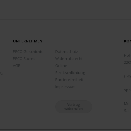
UNTERNEHMEN
KO
ADD
PECO Geschichte
Datenschutz
Hof
PECO Stores
Widerrufsrecht
220
AGB
Online-
TEL
ng
Streitschlichtung
(+49
Barrierefreiheit
EMA
Impressum
spo
ÖFF
Mo -
Vertrag
widerrufen
Sa: 