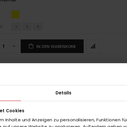
P5301-HA
1
3
4
E
IN DEN WARENKORB
UNGEN
Details
et Cookies
 Inhalte und Anzeigen zu personalisieren, Funktionen fü
fe auf unsere Website zu analysieren. Außerdem geben wir