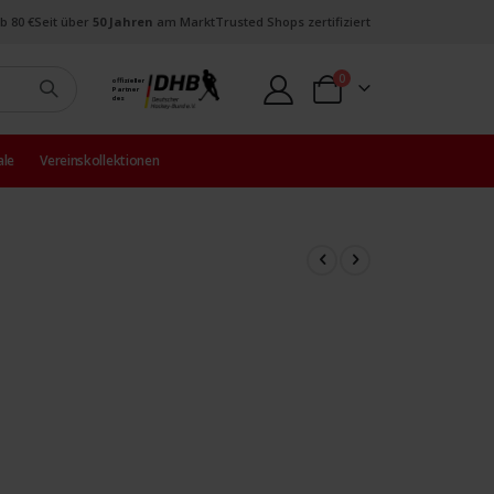
b 80 €
Seit über
50 Jahren
am Markt
Trusted Shops zertifiziert
Artikel
0
offizieller
Partner
Warenkorb
des
ale
Vereinskollektionen