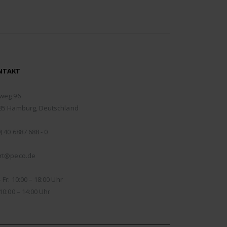
NTAKT
RESSE:
weg 96
85 Hamburg, Deutschland
EFON:
) 40 6887 688 - 0
IL:
rt@peco.de
NUNGSZEITEN:
 Fr: 10:00 – 18:00 Uhr
10:00 – 14:00 Uhr