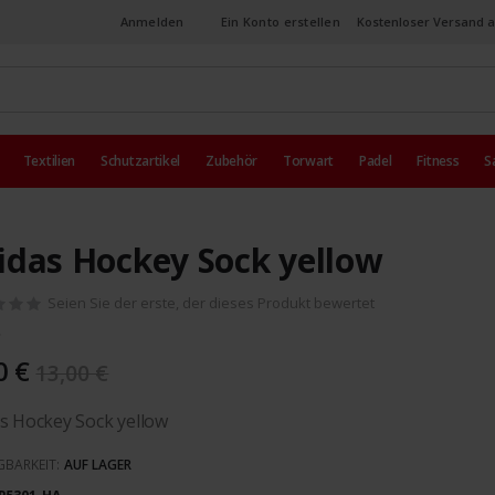
Anmelden
Ein Konto erstellen
Kostenloser Versand a
Textilien
Schutzartikel
Zubehör
Torwart
Padel
Fitness
S
idas Hockey Sock yellow
Seien Sie der erste, der dieses Produkt bewertet
0 €
13,00 €
s Hockey Sock yellow
GBARKEIT:
AUF LAGER