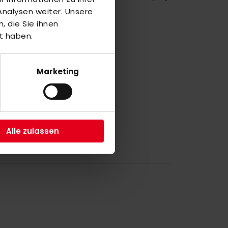
nalysen weiter. Unsere
 die Sie ihnen
t haben.
a
4
Marketing
a
4
Alle zulassen