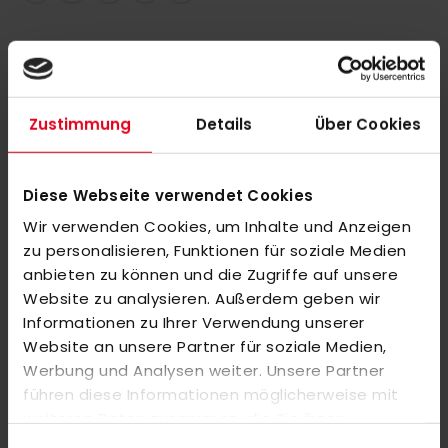
DETAILS
Zustimmung
Details
Über Cookies
Hier trifft Teamgeist auf ein leichtes Tragegefühl. Dieses
kurzärmelige adidas Hockeytrikot mit V-Ausschnitt ist für das
Spielfeld gemacht und bietet höchsten Tragekomfort bei
Diese Webseite verwendet Cookies
Match oder Training. Das Trikot kommt mit aufgesticktem
Wir verwenden Cookies, um Inhalte und Anzeigen
adidas Logo und mit 3-Streifen an den Schultern.
zu personalisieren, Funktionen für soziale Medien
anbieten zu können und die Zugriffe auf unsere
EIGENSCHAFTEN: Interlock, hydrophilic finish, AEROREADY,
Website zu analysieren. Außerdem geben wir
teilweise aus recycelten Materialien hergestellt.
Informationen zu Ihrer Verwendung unserer
Website an unsere Partner für soziale Medien,
Werbung und Analysen weiter. Unsere Partner
MEHR INFORMATIONEN
führen diese Informationen möglicherweise mit
weiteren Daten zusammen, die Sie ihnen
bereitgestellt haben oder die sie im Rahmen Ihrer
BEWERTUNGEN