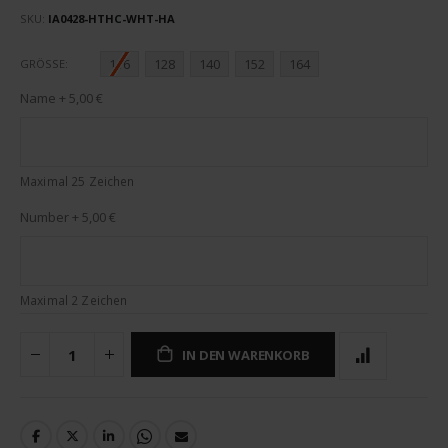
SKU
IA0428-HTHC-WHT-HA
116
128
140
152
164
GRÖSSE
Name
+
5,00 €
Maximal 25 Zeichen
Number
+
5,00 €
Maximal 2 Zeichen
IN DEN WARENKORB