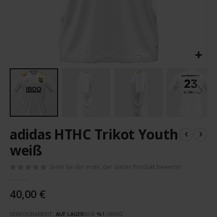
Zum
adidas HTHC Trikot Youth
Anfang
der
weiß
Bildergalerie
springen
Seien Sie der erste, der dieses Produkt bewertet
40,00 €
VERFÜGBARKEIT:
AUF LAGER
NUR
%1
ÜBRIG