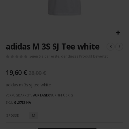
Zum
adidas M 3S SJ Tee white
Anfang
der
Seien Sie der erste, der dieses Produkt bewertet
Bildergalerie
springen
19,60 €
28,00 €
adidas m 3s sj tee white
VERFÜGBARKEIT:
AUF LAGER
NUR
%1
ÜBRIG
SKU
GL3733-HA
M
GRÖSSE