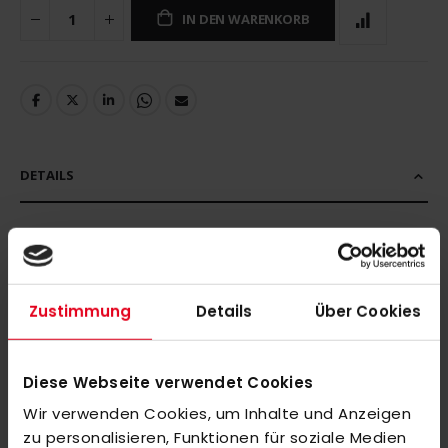
IN DEN WARENKORB
DETAILS
adidas M 3S SJ Tee white
Zustimmung
Details
Über Cookies
MEHR INFORMATIONEN
BEWERTUNGEN
Diese Webseite verwendet Cookies
ÄHNLICHE PRODUKTE
Wir verwenden Cookies, um Inhalte und Anzeigen
zu personalisieren, Funktionen für soziale Medien
Markieren Sie die Artikel, um Sie dem Warenkorb hinzuzufügen