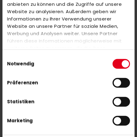
anbieten zu können und die Zugriffe auf unsere
oder
Alle auswählen
Website zu analysieren. Außerdem geben wir
adidas Zone Dox 2.2 yellow
Informationen zu Ihrer Verwendung unserer
130,00 €
Website an unsere Partner für soziale Medien,
Werbung und Analysen weiter. Unsere Partner
führen diese Informationen möglicherweise mit
adidas VFL Pinneberg Shorts Youth rot
weiteren Daten zusammen, die Sie ihnen
35,00 €
bereitgestellt haben oder die sie im Rahmen Ihrer
Einwilligungsauswahl
Nutzung der Dienste gesammelt haben.
Notwendig
Präferenzen
Statistiken
NEWSLETTER ANMELDUNG
Mit unserem Newsletter seid ihr immer auf den neuesten Stand
was News, Tipps und Rabattaktionen rund um unseren Shop
Marketing
angeht.