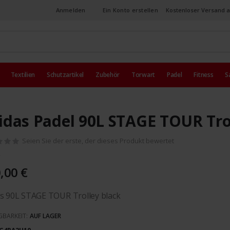
Anmelden
Ein Konto erstellen
Kostenloser Versand a
Textilien
Schutzartikel
Zubehör
Torwart
Padel
Fitness
S
idas Padel 90L STAGE TOUR Tro
Seien Sie der erste, der dieses Produkt bewertet
,00 €
s 90L STAGE TOUR Trolley black
GBARKEIT:
AUF LAGER