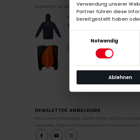
Verwendung unserer Websi
Markieren Sie die Artikel, um Sie dem Warenkorb h
Partner führen diese Inf
adidas SC Victoria Hoody Herren na
bereitgestellt haben ode
60,00 €
Einwilligungsauswahl
Notwendig
OBO Robo HI REBOUND LegGuards 
Ablehnen
NEWSLETTER ANMELDUNG
Mit unserem Newsletter seid ihr immer auf den neuest
was News, Tipps und Rabattaktionen rund um unseren