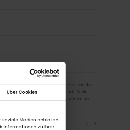
ur ausreichend Platz für die Padel Rackets und das
s geräumiges Hauptfach, ein Seitenfach für die
Über Cookies
der adidas Trolly ganz leicht bewegt werden und
0 l
r soziale Medien anbieten
 Informationen zu Ihrer