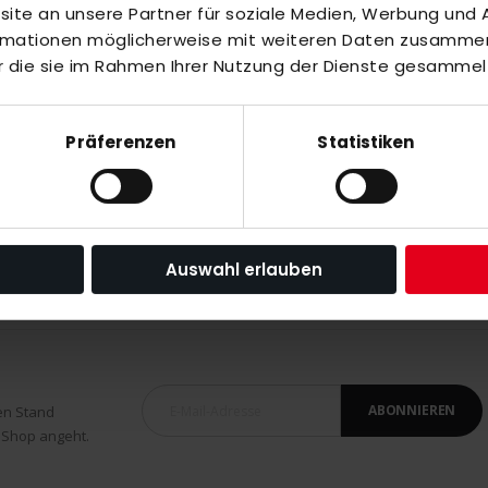
te an unsere Partner für soziale Medien, Werbung und A
inzuzufügen oder
Alle auswählen
ormationen möglicherweise mit weiteren Daten zusammen,
vy
r die sie im Rahmen Ihrer Nutzung der Dienste gesammel
Präferenzen
Statistiken
orange/black Wing
Auswahl erlauben
ABONNIEREN
en Stand
 Shop angeht.