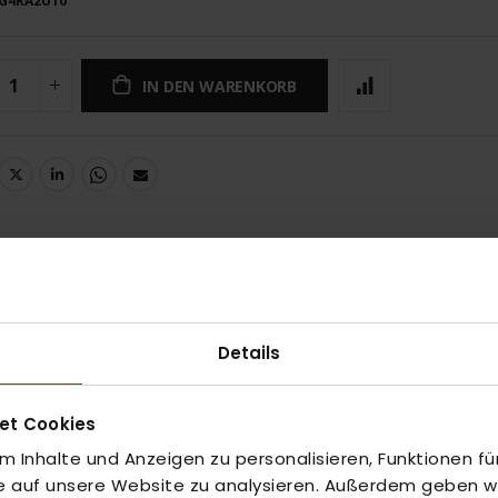
G4RA2U10
IN DEN WARENKORB
UNGEN
e Begleiter für einen mehrtägigen Padel Trip. Der Koffer bietet nicht n
Dinge. Der adidas Padel 90l Stage Tour Trolly verfügt über ein große
Details
en verschiedene Dinge verstaut werden können. Dank der Rollen kann 
hlichtes aber elegantes Design. Maße (L/B/H) 78/44/34 cm Volumen 9
et Cookies
 Inhalte und Anzeigen zu personalisieren, Funktionen fü
fe auf unsere Website zu analysieren. Außerdem geben wir