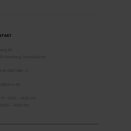
NTAKT
RESSE:
weg 96
85 Hamburg, Deutschland
EFON:
) 40 6887 688 - 0
IL:
rt@peco.de
NUNGSZEITEN:
 Fr: 10:00 – 18:00 Uhr
10:00 – 14:00 Uhr