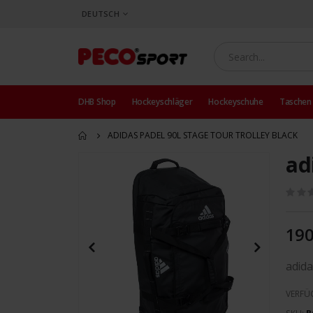
SPRACHE
DEUTSCH
DHB Shop
Hockeyschläger
Hockeyschuhe
Taschen
ADIDAS PADEL 90L STAGE TOUR TROLLEY BLACK
ad
Zum
Ende
der
Bildergalerie
springen
190
adida
VERFÜ