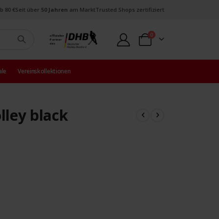
b 80 €
Seit über
50 Jahren
am Markt
Trusted Shops zertifiziert
Artikel
0
offizieller
Partner
Warenkorb
des
ale
Vereinskollektionen
lley black