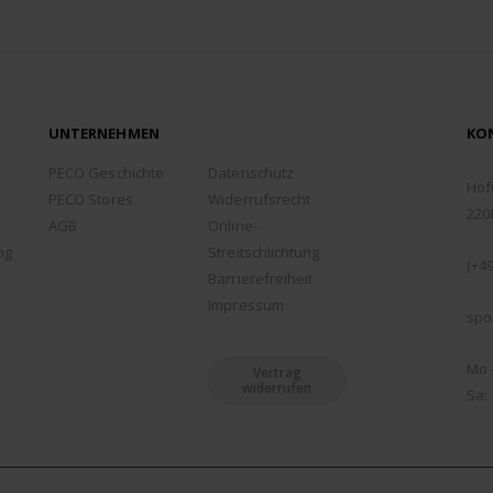
UNTERNEHMEN
KO
ADD
PECO Geschichte
Datenschutz
Hof
PECO Stores
Widerrufsrecht
220
AGB
Online-
TEL
ng
Streitschlichtung
(+49
Barrierefreiheit
EMA
Impressum
spo
ÖFF
Mo -
Vertrag
widerrufen
Sa: 