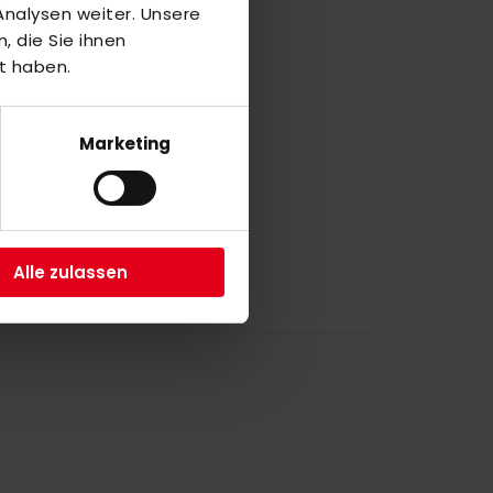
nalysen weiter. Unsere
 die Sie ihnen
a
t haben.
1
Marketing
a
2
Alle zulassen