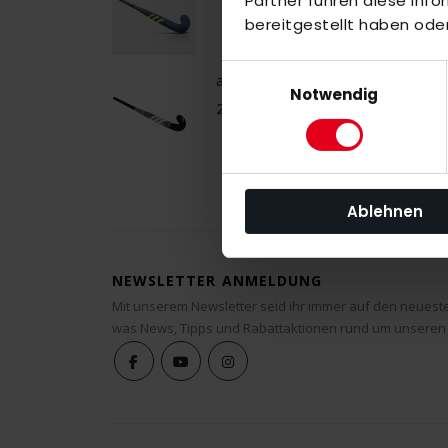
Partner führen diese Inf
bereitgestellt haben ode
Einwilligungsauswahl
adidas Ina .75 26/27 Black-Lilac-Wh
Notwendig
230,00 €
Ablehnen
NEWSLETTER ANMELDUNG
Mit unserem Newsletter seid ihr immer auf den neuest
was News, Tipps und Rabattaktionen rund um unseren