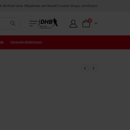
b 80 €
Seit über
50 Jahren
am Markt
Trusted Shops zertifiziert
Artikel
0
offizieller
Partner
Warenkorb
des
ale
Vereinskollektionen