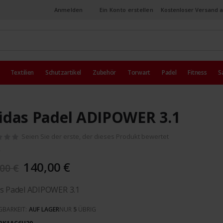
Anmelden
Ein Konto erstellen
Kostenloser Versand a
Textilien
Schutzartikel
Zubehör
Torwart
Padel
Fitness
S
idas Padel ADIPOWER 3.1
Seien Sie der erste, der dieses Produkt bewertet
140,00 €
00 €
as Padel ADIPOWER 3.1
GBARKEIT:
AUF LAGER
NUR
5
ÜBRIG