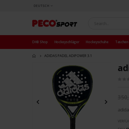
SPRACHE
DEUTSCH
DHB Shop
Hockeyschläger
Hockeyschuhe
Taschen
ADIDAS PADEL ADIPOWER 3.1
ad
Zum
Ende
der
Bildergalerie
springen
350,
adid
VERFÜ