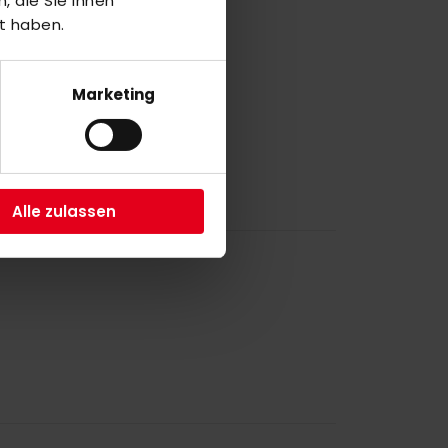
 die Sie ihnen
5
t haben.
O
Marketing
5
Alle zulassen