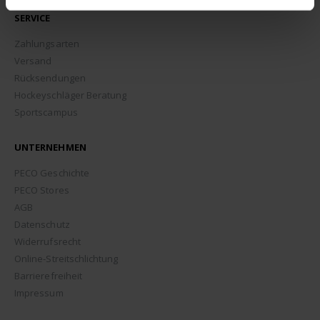
SERVICE
Zahlungsarten
Versand
Rücksendungen
Hockeyschläger Beratung
Sportscampus
UNTERNEHMEN
PECO Geschichte
PECO Stores
AGB
Datenschutz
Widerrufsrecht
Online-Streitschlichtung
Barrierefreiheit
Impressum