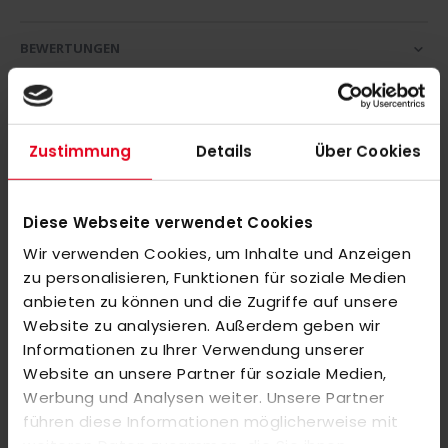
BEWERTUNGEN
ÄHNLICHE PRODUKTE
Markieren Sie die Artikel, um Sie dem Warenkorb hinzuzufügen
oder
Alle auswählen
Zustimmung
Details
Über Cookies
OSAKA FURO COURT White 2025
90,00 €
Diese Webseite verwendet Cookies
Wir verwenden Cookies, um Inhalte und Anzeigen
adidas CHAOSFURY .7 Gold/ Black
zu personalisieren, Funktionen für soziale Medien
anbieten zu können und die Zugriffe auf unsere
Website zu analysieren. Außerdem geben wir
Informationen zu Ihrer Verwendung unserer
Website an unsere Partner für soziale Medien,
Werbung und Analysen weiter. Unsere Partner
führen diese Informationen möglicherweise mit
weiteren Daten zusammen, die Sie ihnen