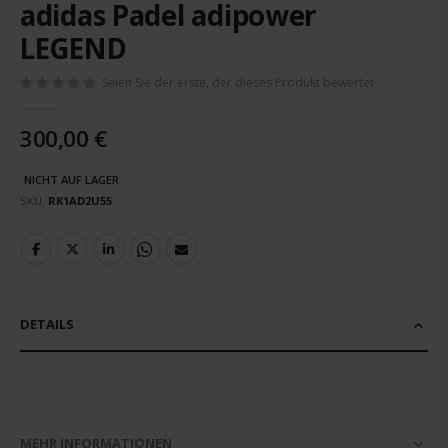
adidas Padel adipower
Anfang
der
LEGEND
Bildergalerie
springen
Seien Sie der erste, der dieses Produkt bewertet
300,00 €
NICHT AUF LAGER
SKU
RK1AD2U55
DETAILS
MEHR INFORMATIONEN