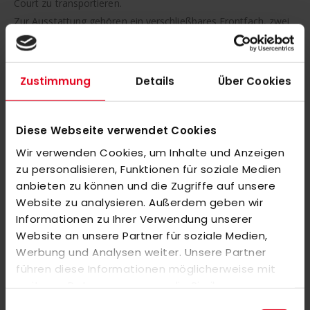
Court zu transportieren.
Zur Ausstattung gehören ein verschließbares Frontfach, zwei
seitliche Taschen aus elastischem Mesh sowie ein
zusätzliches Fach auf der Rückseite für schnellen Zugriff. Der
verstärkte Boden sorgt für Stabilität, während zwei
Zustimmung
Details
Über Cookies
gepolsterte Fächer empfindliche Gegenstände wie Laptop
oder Wertsachen sicher schützen.
Diese Webseite verwendet Cookies
Material:
Wir verwenden Cookies, um Inhalte und Anzeigen
100 % Polyester
zu personalisieren, Funktionen für soziale Medien
anbieten zu können und die Zugriffe auf unsere
Maße:
Website zu analysieren. Außerdem geben wir
29 × 15,5 × 47 cm
Informationen zu Ihrer Verwendung unserer
Website an unsere Partner für soziale Medien,
Werbung und Analysen weiter. Unsere Partner
MEHR INFORMATIONEN
führen diese Informationen möglicherweise mit
weiteren Daten zusammen, die Sie ihnen
BEWERTUNGEN
bereitgestellt haben oder die sie im Rahmen Ihrer
Einwilligungsauswahl