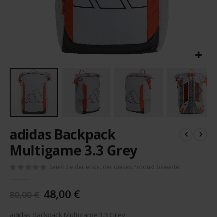
Zum
adidas Backpack
Anfang
der
Multigame 3.3 Grey
Bildergalerie
springen
Seien Sie der erste, der dieses Produkt bewertet
48,00 €
80,00 €
adidas Backpack Multigame 3.3 Grey