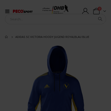
Artikel
0
offizieller
Navigation
Partner des
Warenkorb
umschalten
ADIDAS SC VICTORIA HOODY JUGEND ROYALBLAU BLUE
Zum
Ende
der
Bildergalerie
springen