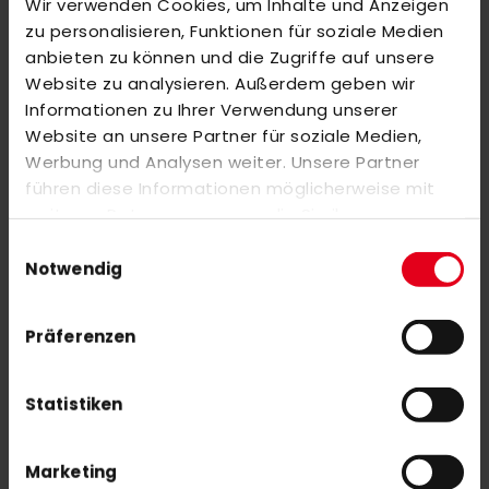
Wir verwenden Cookies, um Inhalte und Anzeigen
zu personalisieren, Funktionen für soziale Medien
ÄHNLICHE PRODUKTE
anbieten zu können und die Zugriffe auf unsere
Markieren Sie die Artikel, um Sie dem Warenkorb hinzuzufügen
Website zu analysieren. Außerdem geben wir
oder
Alle auswählen
Informationen zu Ihrer Verwendung unserer
Website an unsere Partner für soziale Medien,
adidas SC Victoria Track Pant Herren blau
Werbung und Analysen weiter. Unsere Partner
45,00 €
führen diese Informationen möglicherweise mit
weiteren Daten zusammen, die Sie ihnen
bereitgestellt haben oder die sie im Rahmen Ihrer
adidas AX24 Compo 1 19/20 Outdoor
Einwilligungsauswahl
Nutzung der Dienste gesammelt haben.
Notwendig
Präferenzen
Statistiken
NEWSLETTER ANMELDUNG
Marketing
Mit unserem Newsletter seid ihr immer auf den neuesten Stand