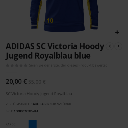
Zum
ADIDAS SC Victoria Hoody
Anfang
der
Jugend Royalblau blue
Bildergalerie
springen
Seien Sie der erste, der dieses Produkt bewertet
20,00 €
55,00 €
SC Victoria Hoody Jugend Royalblau
VERFÜGBARKEIT:
AUF LAGER
NUR
%1
ÜBRIG
SKU
10000072885-HA
FARBE