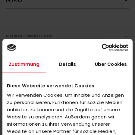
DETAILS
MEHR INFORMATIONEN
BEWERTUNGEN
ÄHNLICHE PRODUKTE
Zustimmung
Details
Über Cookies
Markieren Sie die Artikel, um Sie dem Warenkorb hinzuzufügen
oder
Alle auswählen
Diese Webseite verwendet Cookies
Customized Hockey Stirrup CZV Junior white
Wir verwenden Cookies, um Inhalte und Anzeigen
15,00 €
zu personalisieren, Funktionen für soziale Medien
anbieten zu können und die Zugriffe auf unsere
Website zu analysieren. Außerdem geben wir
adidas ENT22 WOVEN SHORT red M
Informationen zu Ihrer Verwendung unserer
45,00 €
Website an unsere Partner für soziale Medien,