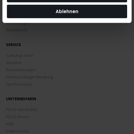
MEIN ACCOUNT
Ablehnen
Mein Account
Bestellungen
Warenkorb
SERVICE
Zahlungsarten
Versand
Rücksendungen
Hockeyschläger Beratung
Sportscampus
UNTERNEHMEN
PECO Geschichte
PECO Stores
AGB
Datenschutz