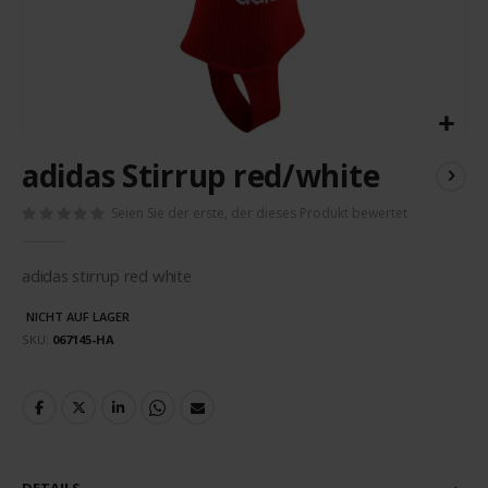
Zum
adidas Stirrup red/white
Anfang
der
Seien Sie der erste, der dieses Produkt bewertet
Bildergalerie
springen
adidas stirrup red white
NICHT AUF LAGER
SKU
067145-HA