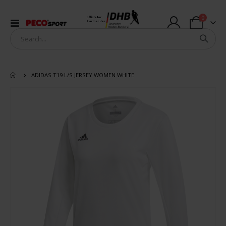
Artikel
0
offizieller
Navigation
Partner des
Warenkorb
umschalten
ADIDAS T19 L/S JERSEY WOMEN WHITE
Zum
Ende
der
Bildergalerie
springen