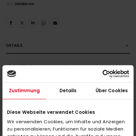
SKU
DW6892-HA
DETAILS
adidas T19 L/S Jersey Women white
MEHR INFORMATIONEN
Zustimmung
Details
Über Cookies
BEWERTUNGEN
Diese Webseite verwendet Cookies
ÄHNLICHE PRODUKTE
Wir verwenden Cookies, um Inhalte und Anzeigen
Markieren Sie die Artikel, um Sie dem Warenkorb hinzuzufügen
zu personalisieren, Funktionen für soziale Medien
oder
Alle auswählen