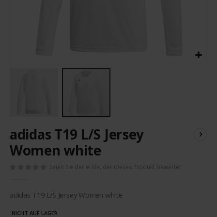
Zum
adidas T19 L/S Jersey
Anfang
der
Women white
Bildergalerie
springen
Seien Sie der erste, der dieses Produkt bewertet
adidas T19 L/S Jersey Women white
NICHT AUF LAGER