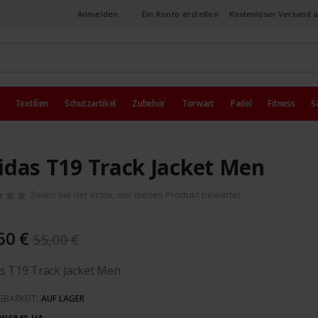
Anmelden
Ein Konto erstellen
Kostenloser Versand a
Textilien
Schutzartikel
Zubehör
Torwart
Padel
Fitness
S
idas T19 Track Jacket Men
Seien Sie der erste, der dieses Produkt bewertet
50 €
55,00 €
s T19 Track Jacket Men
GBARKEIT:
AUF LAGER