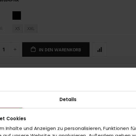
W6849-HA
XS
XXL
E
IN DEN WARENKORB
UNGEN
Details
et Cookies
 Inhalte und Anzeigen zu personalisieren, Funktionen fü
fe auf unsere Website zu analysieren. Außerdem geben wir