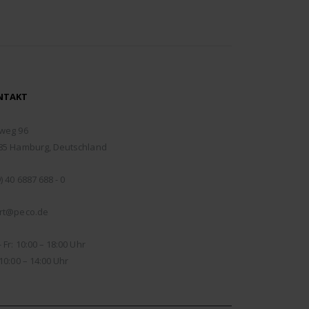
NTAKT
RESSE:
weg 96
85 Hamburg, Deutschland
EFON:
) 40 6887 688 - 0
IL:
rt@peco.de
NUNGSZEITEN:
 Fr: 10:00 – 18:00 Uhr
10:00 – 14:00 Uhr