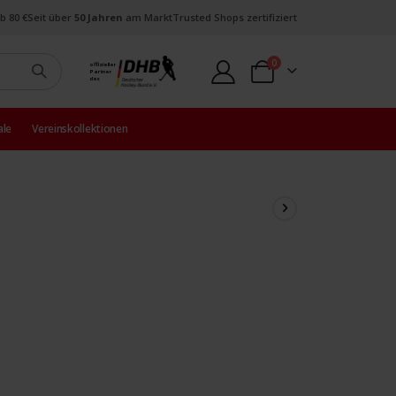
b 80 €
Seit über
50 Jahren
am Markt
Trusted Shops zertifiziert
Artikel
0
offizieller
Partner
Warenkorb
des
ale
Vereinskollektionen