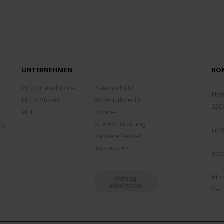
UNTERNEHMEN
KO
ADD
PECO Geschichte
Datenschutz
Hof
PECO Stores
Widerrufsrecht
220
AGB
Online-
TEL
ng
Streitschlichtung
(+49
Barrierefreiheit
EMA
Impressum
spo
ÖFF
Mo -
Vertrag
widerrufen
Sa: 