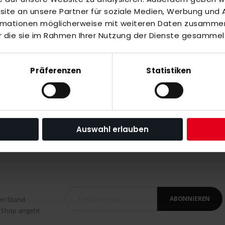
te an unsere Partner für soziale Medien, Werbung und A
inzuzufügen oder
Alle auswählen
ormationen möglicherweise mit weiteren Daten zusammen,
r die sie im Rahmen Ihrer Nutzung der Dienste gesammel
eiss
Präferenzen
Statistiken
uth
Auswahl erlauben
ABONNIEREN
en Stand
 Shop angeht.