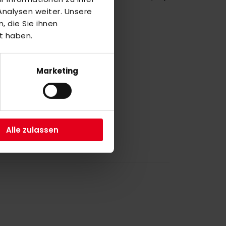
nalysen weiter. Unsere
 die Sie ihnen
t haben.
M
7
Marketing
a
4
Alle zulassen