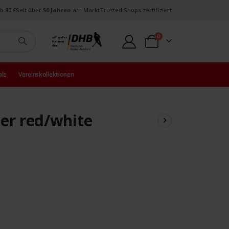
b 80 €
Seit über
50 Jahren
am Markt
Trusted Shops zertifiziert
Artikel
0
offizieller
Partner
Warenkorb
des
ale
Vereinskollektionen
er red/white