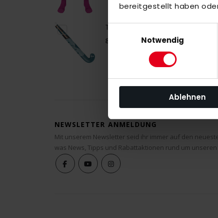
bereitgestellt haben ode
TK P7 CONTROL BOW 2026 Outdoor
Einwilligungsauswahl
Notwendig
85,00 €
Ablehnen
NEWSLETTER ANMELDUNG
Mit unserem Newsletter seid ihr immer auf den neuest
was News, Tipps und Rabattaktionen rund um unseren