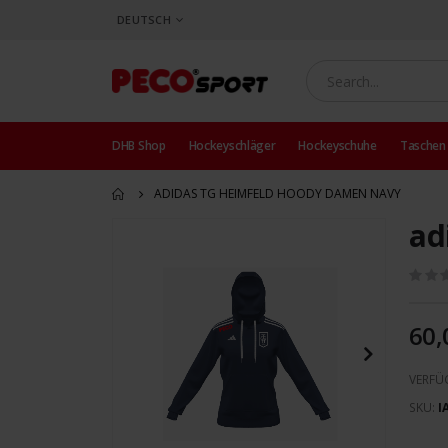
SPRACHE
DEUTSCH
DHB Shop
Hockeyschläger
Hockeyschuhe
Taschen
ADIDAS TG HEIMFELD HOODY DAMEN NAVY
ad
Zum
Ende
der
Bildergalerie
springen
60,
VERFÜ
SKU
I