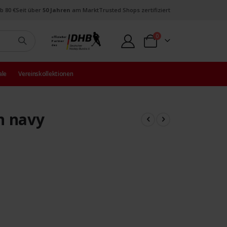
b 80 €
Seit über
50 Jahren
am Markt
Trusted Shops zertifiziert
Artikel
0
offizieller
Partner
Warenkorb
des
ale
Vereinskollektionen
n navy