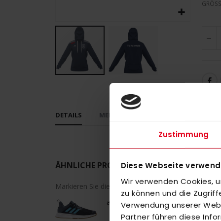
GRÖSS
Zum
Anfang
der
DETAILS
MEHR INFORMATIONEN
BEWERT
Bildergalerie
springen
Zustimmung
ÄHNLICHE PRODUKTE
Diese Webseite verwend
Wir verwenden Cookies, um
Markieren Sie die Artikel, um Sie dem Warenkorb h
zu können und die Zugrif
adidas Essence M 20/21 blue
Verwendung unserer Websi
Partner führen diese Inf