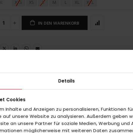
XXS
XS
S
M
L
XL
XXL
E
IN DEN WARENKORB
UNGEN
Details
et Cookies
 Inhalte und Anzeigen zu personalisieren, Funktionen fü
inzuzufügen oder
Alle auswählen
fe auf unsere Website zu analysieren. Außerdem geben wir
te an unsere Partner für soziale Medien, Werbung und A
ormationen möglicherweise mit weiteren Daten zusammen,