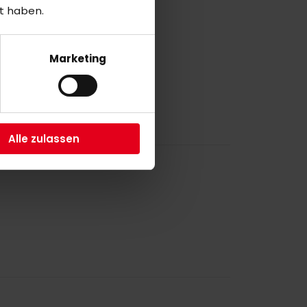
t haben.
a
Marketing
Alle zulassen