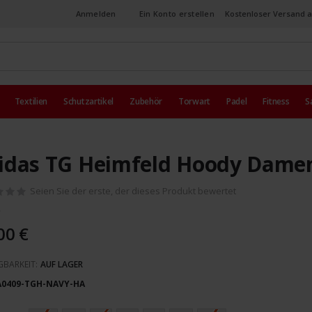
Anmelden
Ein Konto erstellen
Kostenloser Versand a
Textilien
Schutzartikel
Zubehör
Torwart
Padel
Fitness
S
idas TG Heimfeld Hoody Dame
Seien Sie der erste, der dieses Produkt bewertet
00 €
GBARKEIT:
AUF LAGER
A0409-TGH-NAVY-HA