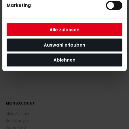
Marketing
NEWSLETTER ANMELDUNG
Mit unserem Newsletter seid ihr immer auf den neuesten Stand
was News, Tipps und Rabattaktionen rund um unseren Shop
Alle zulassen
angeht.
ABONNIEREN
Auswahl erlauben
Ablehnen
MEIN ACCOUNT
Mein Account
Bestellungen
Warenkorb