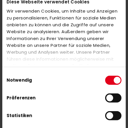
Diese Webseite verwendet Cookies
MEHR INFORMATIONEN
Wir verwenden Cookies, um Inhalte und Anzeigen
zu personalisieren, Funktionen für soziale Medien
BEWERTUNGEN
anbieten zu können und die Zugriffe auf unsere
ÄHNLICHE PRODUKTE
Website zu analysieren. Außerdem geben wir
Informationen zu Ihrer Verwendung unserer
Markieren Sie die Artikel, um Sie dem Warenkorb hinzuzufügen
Website an unsere Partner für soziale Medien,
oder
Alle auswählen
Werbung und Analysen weiter. Unsere Partner
adidas THC RW Bergisch Gladbach Trikot Damen red
führen diese Informationen möglicherweise mit
45,00 €
weiteren Daten zusammen, die Sie ihnen
bereitgestellt haben oder die sie im Rahmen Ihrer
Einwilligungsauswahl
Nutzung der Dienste gesammelt haben.
Notwendig
Mizuno Aero Jacket M 22 blue
25,00 €
Präferenzen
90,00 €
Statistiken