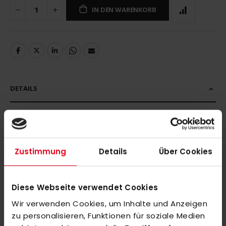
IN DEN WARENKORB
DETAILS
MEHR INFORMATIONEN
Zustimmung
Details
Über Cookies
BEWERTUNGEN
Diese Webseite verwendet Cookies
ÄHNLICHE PRODUKTE
Wir verwenden Cookies, um Inhalte und Anzeigen
Markieren Sie die Artikel, um Sie dem Warenkorb hinzuzufügen
zu personalisieren, Funktionen für soziale Medien
oder
Alle auswählen