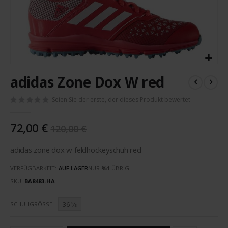
Zum
adidas Zone Dox W red
Anfang
der
Seien Sie der erste, der dieses Produkt bewertet
Bildergalerie
springen
72,00 €
120,00 €
adidas zone dox w feldhockeyschuh red
VERFÜGBARKEIT:
AUF LAGER
NUR
%1
ÜBRIG
SKU
BA8483-HA
36 ⅔
SCHUHGRÖSSE