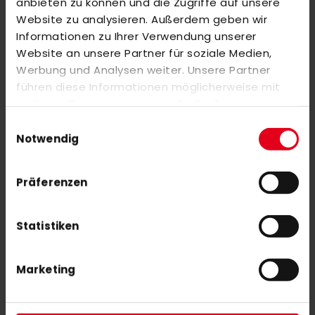
anbieten zu können und die Zugriffe auf unsere
Website zu analysieren. Außerdem geben wir
adidas ESTRO Kromaskin .2 22/23 Black/ Gold
Informationen zu Ihrer Verwendung unserer
Website an unsere Partner für soziale Medien,
Werbung und Analysen weiter. Unsere Partner
führen diese Informationen möglicherweise mit
Brabo Traditional Carbon 70 LB 36,5
weiteren Daten zusammen, die Sie ihnen
160,00 €
bereitgestellt haben oder die sie im Rahmen Ihrer
Einwilligungsauswahl
Nutzung der Dienste gesammelt haben.
Notwendig
Präferenzen
NEWSLETTER ANMELDUNG
Statistiken
Mit unserem Newsletter seid ihr immer auf den neuesten Stand
was News, Tipps und Rabattaktionen rund um unseren Shop
Marketing
angeht.
ABONNIEREN