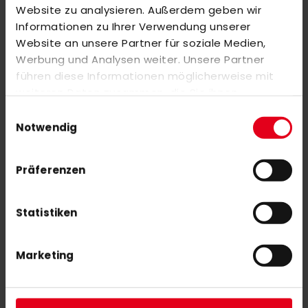
OBO Helmet ABS white XS
Website zu analysieren. Außerdem geben wir
189,00 €
Informationen zu Ihrer Verwendung unserer
Website an unsere Partner für soziale Medien,
Werbung und Analysen weiter. Unsere Partner
adidas CHAOSFURY Kromaskin .2
führen diese Informationen möglicherweise mit
285,00 €
weiteren Daten zusammen, die Sie ihnen
380,00 €
bereitgestellt haben oder die sie im Rahmen Ihrer
Einwilligungsauswahl
Nutzung der Dienste gesammelt haben.
Notwendig
Präferenzen
NEWSLETTER ANMELDUNG
Statistiken
Mit unserem Newsletter seid ihr immer auf den neuesten Stand
was News, Tipps und Rabattaktionen rund um unseren Shop
angeht.
Marketing
ABONNIEREN