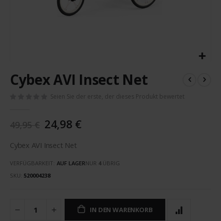
Zum
Cybex AVI Insect Net
Anfang
der
Seien Sie der erste, der dieses Produkt bewertet
Bildergalerie
springen
24,98 €
49,95 €
Cybex AVI Insect Net
VERFÜGBARKEIT:
AUF LAGER
NUR
4
ÜBRIG
SKU
520004238
IN DEN WARENKORB