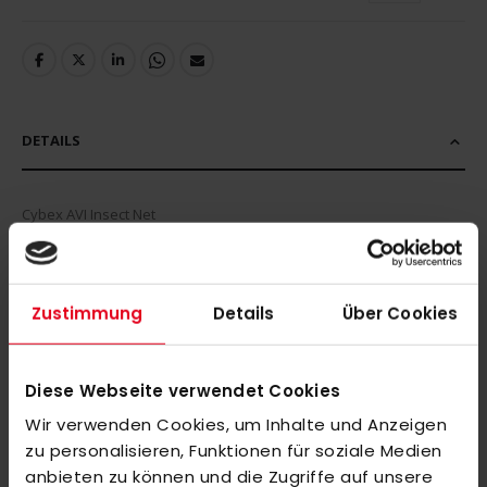
DETAILS
Cybex AVI Insect Net
MEHR INFORMATIONEN
Zustimmung
Details
Über Cookies
BEWERTUNGEN
Diese Webseite verwendet Cookies
ÄHNLICHE PRODUKTE
Wir verwenden Cookies, um Inhalte und Anzeigen
Markieren Sie die Artikel, um Sie dem Warenkorb hinzuzufügen
zu personalisieren, Funktionen für soziale Medien
oder
Alle auswählen
anbieten zu können und die Zugriffe auf unsere