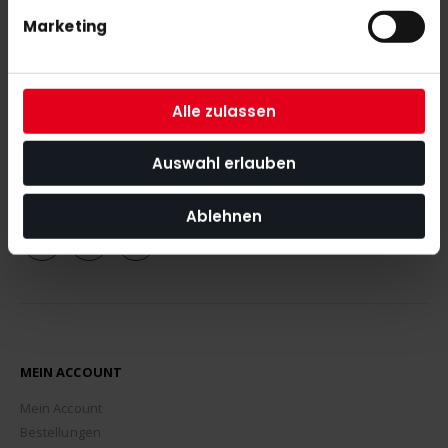
Marketing
NEWSLETTER ANMELDUNG
Mit unserem Newsletter seid ihr immer auf den neuesten Stand
was News, Tipps und Rabattaktionen rund um unseren Shop
Alle zulassen
angeht.
Auswahl erlauben
ABONNIEREN
Ablehnen
MEIN ACCOUNT
Mein Account
Bestellungen