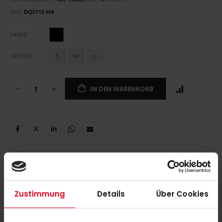
SKU
DQ3113-HA
FARBE
S
M
L
GRÖSSE
IN DEN WARENKORB
DETAILS
Zustimmung
Details
Über Cookies
adidas E 3S TEE black