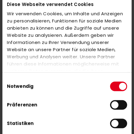
Diese Webseite verwendet Cookies
MEHR INFORMATIONEN
Wir verwenden Cookies, um Inhalte und Anzeigen
zu personalisieren, Funktionen für soziale Medien
BEWERTUNGEN
anbieten zu können und die Zugriffe auf unsere
Website zu analysieren. Außerdem geben wir
ÄHNLICHE PRODUKTE
Informationen zu Ihrer Verwendung unserer
Markieren Sie die Artikel, um Sie dem Warenkorb hinzuzufügen
Website an unsere Partner für soziale Medien,
oder
Alle auswählen
Werbung und Analysen weiter. Unsere Partner
adidas FLEXCLOUD 2.1 24/25 lightblue
führen diese Informationen möglicherweise mit
88,00 €
weiteren Daten zusammen, die Sie ihnen
110,00 €
bereitgestellt haben oder die sie im Rahmen Ihrer
Einwilligungsauswahl
Nutzung der Dienste gesammelt haben.
Notwendig
adidas Wristband white
15,00 €
Präferenzen
Statistiken