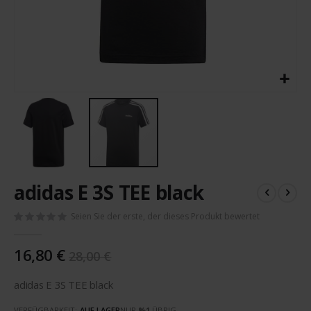
Zum
adidas E 3S TEE black
Anfang
der
Seien Sie der erste, der dieses Produkt bewertet
Bildergalerie
springen
16,80 €
28,00 €
adidas E 3S TEE black
VERFÜGBARKEIT:
AUF LAGER
NUR
%1
ÜBRIG