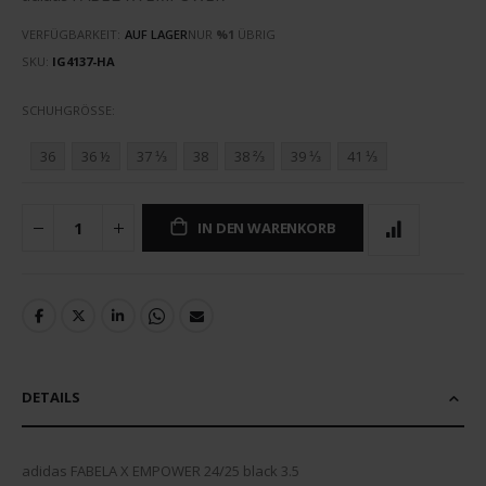
VERFÜGBARKEIT:
AUF LAGER
NUR
%1
ÜBRIG
SKU
IG4137-HA
SCHUHGRÖSSE
36
36 ½
37 ⅓
38
38 ⅔
39 ⅓
41 ⅓
IN DEN WARENKORB
DETAILS
adidas FABELA X EMPOWER 24/25 black 3.5