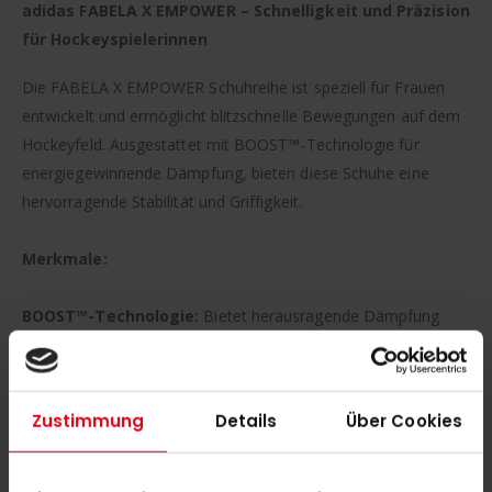
adidas FABELA X EMPOWER – Schnelligkeit und Präzision
für Hockeyspielerinnen
Die FABELA X EMPOWER Schuhreihe ist speziell für Frauen
entwickelt und ermöglicht blitzschnelle Bewegungen auf dem
Hockeyfeld. Ausgestattet mit BOOST™-Technologie für
energiegewinnende Dämpfung, bieten diese Schuhe eine
hervorragende Stabilität und Griffigkeit.
Merkmale:
BOOST™-Technologie:
Bietet herausragende Dämpfung
und reaktive Energie-Rückgabe während des gesamten Spiels.
Leichte TPU-Außensohle:
Hochgradig haltbar, unterstützt
Zustimmung
Details
Über Cookies
schnelle, multidirektionale Bewegungen und sorgt für
maximalen Grip.