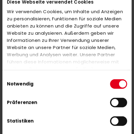
Diese Webseite verwendet Cookies
Robustes und wasserabweisendes Ripstop-
Wir verwenden Cookies, um Inhalte und Anzeigen
Obermaterial
: Garantiert eine enge und unterstützende
zu personalisieren, Funktionen für soziale Medien
Passform.
anbieten zu können und die Zugriffe auf unsere
Website zu analysieren. Außerdem geben wir
Sockenähnliche Konstruktion:
Umfasst den Fuß für
Informationen zu Ihrer Verwendung unserer
optimalen Komfort und eine adaptive Passform.
Website an unsere Partner für soziale Medien,
Werbung und Analysen weiter. Unsere Partner
Fersenstabilisator:
Bietet zusätzliche Unterstützung und
führen diese Informationen möglicherweise mit
weiteren Daten zusammen, die Sie ihnen
Stabilität bei Bewegungen.
bereitgestellt haben oder die sie im Rahmen Ihrer
Neopren-Schaum im Zehenbereich: Zusätzlicher Schutz vor
Einwilligungsauswahl
Nutzung der Dienste gesammelt haben.
Notwendig
dem Ball.
Fazit:
Mit den FABELA X EMPOWER Schuhen sind
Präferenzen
Spielerinnen bestens gerüstet, um präzise Pässe zu spielen
und das entscheidende Tor zu erzielen.
Statistiken