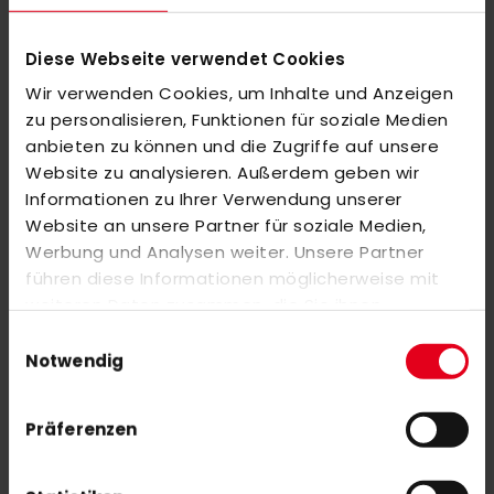
eine Balltasche mit an Bord. Jeder Skort kommt mit
aufgesticktem adidas Performance-Logo und 3-Streifen.
Diese Webseite verwendet Cookies
Wir verwenden Cookies, um Inhalte und Anzeigen
MEHR INFORMATIONEN
zu personalisieren, Funktionen für soziale Medien
anbieten zu können und die Zugriffe auf unsere
Website zu analysieren. Außerdem geben wir
BEWERTUNGEN
Informationen zu Ihrer Verwendung unserer
ÄHNLICHE PRODUKTE
Website an unsere Partner für soziale Medien,
Werbung und Analysen weiter. Unsere Partner
Markieren Sie die Artikel, um Sie dem Warenkorb hinzuzufügen
führen diese Informationen möglicherweise mit
oder
Alle auswählen
weiteren Daten zusammen, die Sie ihnen
adidas LX24 Compo 5 17/18 Outdoor
bereitgestellt haben oder die sie im Rahmen Ihrer
Einwilligungsauswahl
Nutzung der Dienste gesammelt haben.
Notwendig
adidas SpeedCourt K white
Präferenzen
45,00 €