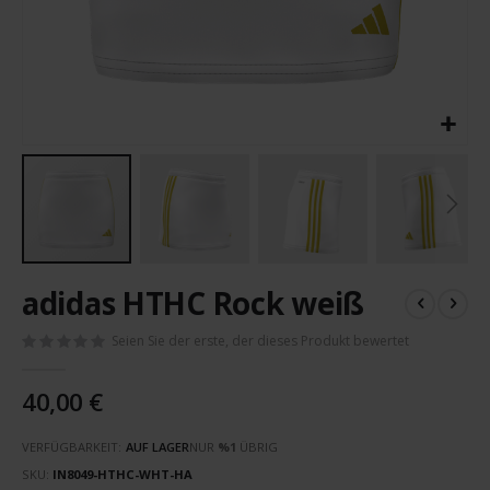
Zum
adidas HTHC Rock weiß
Anfang
der
Seien Sie der erste, der dieses Produkt bewertet
Bildergalerie
springen
40,00 €
VERFÜGBARKEIT:
AUF LAGER
NUR
%1
ÜBRIG
SKU
IN8049-HTHC-WHT-HA