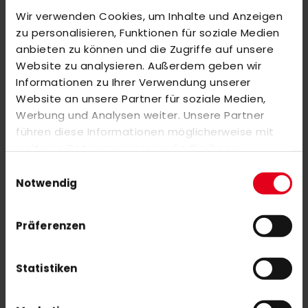
Wir verwenden Cookies, um Inhalte und Anzeigen
BEWERTUNGEN
zu personalisieren, Funktionen für soziale Medien
anbieten zu können und die Zugriffe auf unsere
ÄHNLICHE PRODUKTE
Website zu analysieren. Außerdem geben wir
Markieren Sie die Artikel, um Sie dem Warenkorb hinzuzufügen
Informationen zu Ihrer Verwendung unserer
oder
Alle auswählen
Website an unsere Partner für soziale Medien,
adidas Youngstar Shinguard Black-White
Werbung und Analysen weiter. Unsere Partner
führen diese Informationen möglicherweise mit
weiteren Daten zusammen, die Sie ihnen
bereitgestellt haben oder die sie im Rahmen Ihrer
Einwilligungsauswahl
Nutzung der Dienste gesammelt haben.
adidas Adipower 3 blue
Notwendig
160,00 €
Präferenzen
Statistiken