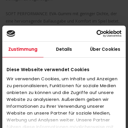
SOFT PERFORMANCE: EVA-Gummi mit geringer Dichte, der
eine hervorragende Ballausgabe und Komfort im Spiel bietet.
Schläger mit dieser Art von Gummi sind an der schwarzen
Kappe zu erkennen.
Zustimmung
Details
Über Cookies
FIBERGLASS: Weicher Griff, erhöhter Komfort und
hervorragende Ballausgabe bei allen Schlägen.
Diese Webseite verwendet Cookies
ROUND: Durch das runde Format liegt mehr Gewicht in der
Wir verwenden Cookies, um Inhalte und Anzeigen
Nähe des Griffs, was dem Spieler mehr Kontrolle bei
zu personalisieren, Funktionen für soziale Medien
Defensivschlägen verschafft, die mehr Beweglichkeit
anbieten zu können und die Zugriffe auf unsere
erfordern. 310-330 g (leicht)
Website zu analysieren. Außerdem geben wir
Informationen zu Ihrer Verwendung unserer
YOUTH: Schläger für Spieler, die gerade einen
Website an unsere Partner für soziale Medien,
Wachstumsschub durchlaufen.
Werbung und Analysen weiter. Unsere Partner
führen diese Informationen möglicherweise mit