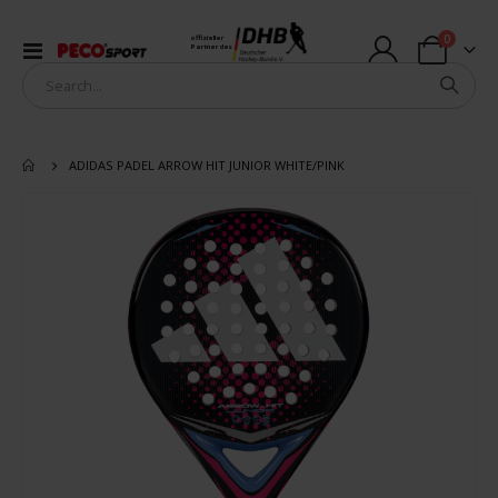
Artikel
0
offizieller
Navigation
Partner des
Warenkorb
umschalten
ADIDAS PADEL ARROW HIT JUNIOR WHITE/PINK
Zum
Ende
der
Bildergalerie
springen