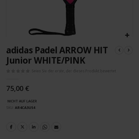
Zum
adidas Padel ARROW HIT
Anfang
der
Junior WHITE/PINK
Bildergalerie
springen
Seien Sie der erste, der dieses Produkt bewertet
75,00 €
NICHT AUF LAGER
SKU
AR4CA3U54