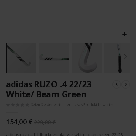
Zum
adidas RUZO .4 22/23
Anfang
der
White/ Beam Green
Bildergalerie
springen
Seien Sie der erste, der dieses Produkt bewertet
154,00 €
220,00 €
adidas ruzo 4 feldhockeyschlaeger white beam green 22-23