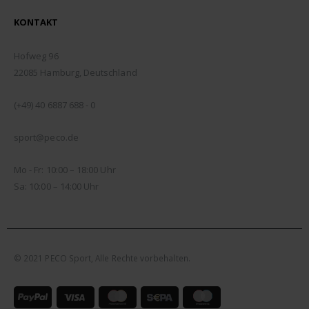
KONTAKT
ADDRESSE:
Hofweg 96
22085 Hamburg, Deutschland
TELEFON:
(+49) 40 6887 688 - 0
EMAIL:
sport@peco.de
ÖFFNUNGSZEITEN:
Mo - Fr: 10:00 – 18:00 Uhr
Sa: 10:00 – 14:00 Uhr
© 2021 PECO Sport, Alle Rechte vorbehalten.