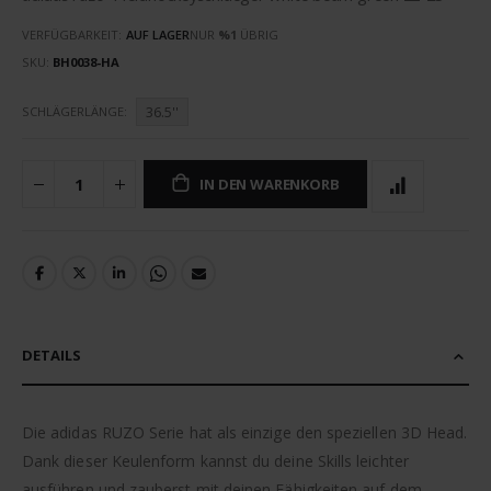
VERFÜGBARKEIT:
AUF LAGER
NUR
%1
ÜBRIG
SKU
BH0038-HA
36.5''
SCHLÄGERLÄNGE
IN DEN WARENKORB
DETAILS
Die adidas RUZO Serie hat als einzige den speziellen 3D Head.
Dank dieser Keulenform kannst du deine Skills leichter
ausführen und zauberst mit deinen Fähigkeiten auf dem