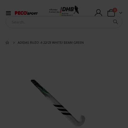
Artikel
0
offizieller
Navigation
Partner des
Warenkorb
umschalten
ADIDAS RUZO .4 22/23 WHITE/ BEAM GREEN
Zum
Ende
der
Bildergalerie
springen