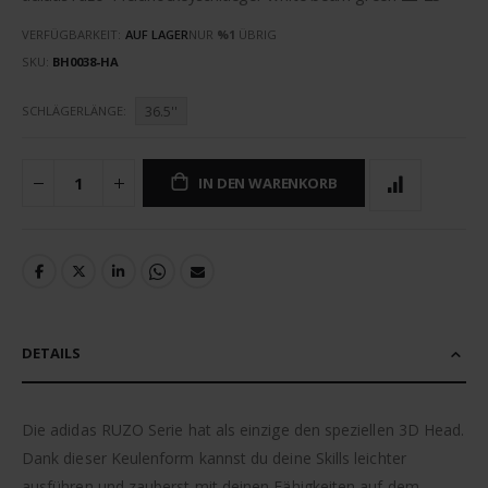
VERFÜGBARKEIT:
AUF LAGER
NUR
%1
ÜBRIG
SKU
BH0038-HA
36.5''
SCHLÄGERLÄNGE
IN DEN WARENKORB
DETAILS
Die adidas RUZO Serie hat als einzige den speziellen 3D Head.
Dank dieser Keulenform kannst du deine Skills leichter
ausführen und zauberst mit deinen Fähigkeiten auf dem