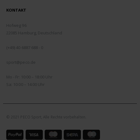
KONTAKT
ADDRESSE:
Hofweg 96
22085 Hamburg, Deutschland
TELEFON:
(+49) 40 6887 688 - 0
EMAIL:
sport@peco.de
ÖFFNUNGSZEITEN:
Mo - Fr: 10:00 – 18:00 Uhr
Sa: 10:00 – 14:00 Uhr
© 2021 PECO Sport, Alle Rechte vorbehalten.