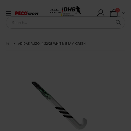
Artikel
0
offizieller
Navigation
Partner des
Warenkorb
umschalten
ADIDAS RUZO .4 22/23 WHITE/ BEAM GREEN
Zum
Ende
der
Bildergalerie
springen