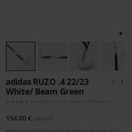
Zum
adidas RUZO .4 22/23
Anfang
der
White/ Beam Green
Bildergalerie
springen
Seien Sie der erste, der dieses Produkt bewertet
154,00 €
220,00 €
adidas ruzo 4 feldhockeyschlaeger white beam green 22-23