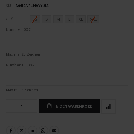
SKU
IA0410-VFL-NAVY-HA
XS
S
M
L
XL
XXL
GRÖSSE
Name
+
5,00 €
Maximal 25 Zeichen
Number
+
5,00 €
Maximal 2 Zeichen
IN DEN WARENKORB