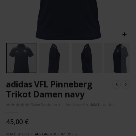
Zum
adidas VFL Pinneberg
Anfang
der
Trikot Damen navy
Bildergalerie
springen
Seien Sie der erste, der dieses Produkt bewertet
45,00 €
VERFÜGBARKEIT:
AUF LAGER
NUR
%1
ÜBRIG