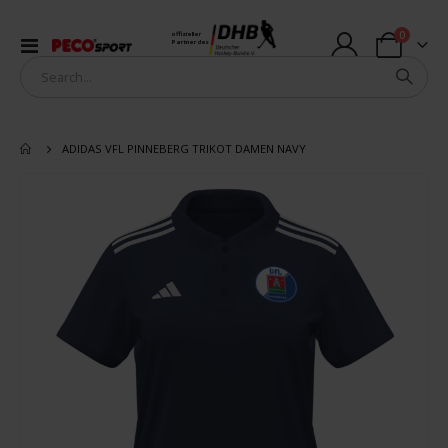
Artikel
0
offizieller
Navigation
Partner des
Warenkorb
umschalten
ADIDAS VFL PINNEBERG TRIKOT DAMEN NAVY
Zum
Ende
der
Bildergalerie
springen