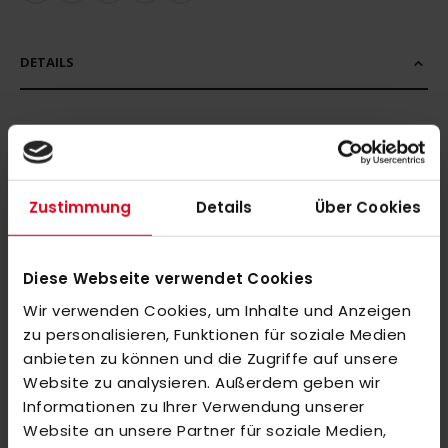
DETAILS
Dieses adidas Hockey-Poloshirt steht für Komfort auf und
neben dem Platz. Damit eignet es sich ideal für Coaches,
Betreuerstab und Spieler_innen zwischen Trainingseinheiten
Zustimmung
Details
Über Cookies
und Matches. Das kurzärmlige Shirt mit Polokragen und
adidas Logo auf der Brust.
Diese Webseite verwendet Cookies
EIGENSCHAFTEN: Interlock, hydrophilic finish, AEROREADY,
teilweise aus recycelten Materialien hergestellt.
Wir verwenden Cookies, um Inhalte und Anzeigen
zu personalisieren, Funktionen für soziale Medien
Wichtiger Hinweis:
anbieten zu können und die Zugriffe auf unsere
Bitte beachte, dass individuell veredelte bzw. bedruckte Artikel
Website zu analysieren. Außerdem geben wir
vom Umtausch oder der Rückgabe leider ausgeschlossen
Informationen zu Ihrer Verwendung unserer
Website an unsere Partner für soziale Medien,
sind. Da es sich um personalisierte Produkte handelt, können