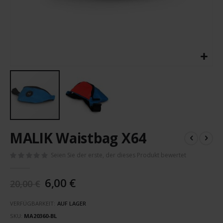
Zum
MALIK Waistbag X64
Anfang
der
Seien Sie der erste, der dieses Produkt bewertet
Bildergalerie
springen
6,00 €
20,00 €
VERFÜGBARKEIT:
AUF LAGER
SKU
MA20360-BL