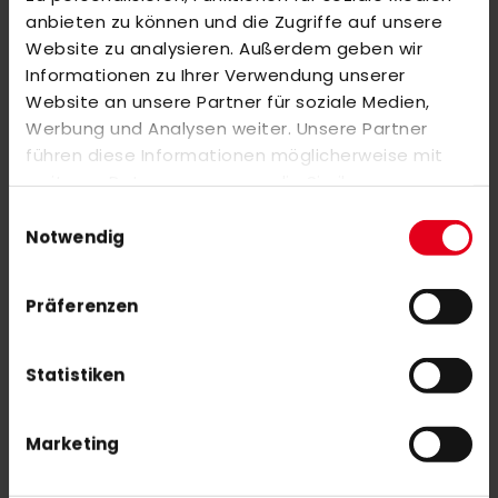
Markieren Sie die Artikel, um Sie dem Warenkorb hinzuzufügen
anbieten zu können und die Zugriffe auf unsere
oder
Alle auswählen
Website zu analysieren. Außerdem geben wir
Y1 GLB 70 (25/26)
Informationen zu Ihrer Verwendung unserer
220,00 €
Website an unsere Partner für soziale Medien,
Werbung und Analysen weiter. Unsere Partner
führen diese Informationen möglicherweise mit
MALIK XB 6 Composite 23/24 Outdoor pink
weiteren Daten zusammen, die Sie ihnen
60,00 €
bereitgestellt haben oder die sie im Rahmen Ihrer
Einwilligungsauswahl
80,00 €
Nutzung der Dienste gesammelt haben.
Notwendig
Präferenzen
Statistiken
NEWSLETTER ANMELDUNG
Mit unserem Newsletter seid ihr immer auf den neuesten Stand
was News, Tipps und Rabattaktionen rund um unseren Shop
Marketing
angeht.