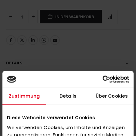
IN DEN WARENKORB
DETAILS
Zustimmung
Details
Über Cookies
MEHR INFORMATIONEN
BEWERTUNGEN
Diese Webseite verwendet Cookies
ÄHNLICHE PRODUKTE
Wir verwenden Cookies, um Inhalte und Anzeigen
zu personalisieren, Funktionen für soziale Medien