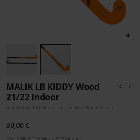
Zum
MALIK LB KIDDY Wood
Anfang
der
21/22 Indoor
Bildergalerie
springen
Seien Sie der erste, der dieses Produkt bewertet
30,00 €
MALIK LB KIDDY Wood 21/22 Indoor