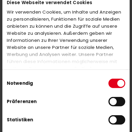
Diese Webseite verwendet Cookies
MEHR INFORMATIONEN
Wir verwenden Cookies, um Inhalte und Anzeigen
zu personalisieren, Funktionen für soziale Medien
BEWERTUNGEN
anbieten zu können und die Zugriffe auf unsere
ÄHNLICHE PRODUKTE
Website zu analysieren. Außerdem geben wir
Informationen zu Ihrer Verwendung unserer
Markieren Sie die Artikel, um Sie dem Warenkorb hinzuzufügen
Website an unsere Partner für soziale Medien,
oder
Alle auswählen
Werbung und Analysen weiter. Unsere Partner
adidas ALPHASKIN Bra Padded
führen diese Informationen möglicherweise mit
24,00 €
weiteren Daten zusammen, die Sie ihnen
40,00 €
bereitgestellt haben oder die sie im Rahmen Ihrer
Einwilligungsauswahl
Nutzung der Dienste gesammelt haben.
Notwendig
adidas Padel Backpack MULTIGAME black/blue
Sonderangebot
38,40 €
64,00 €
Präferenzen
Statistiken