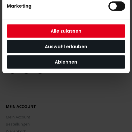
Marketing
NEWSLETTER ANMELDUNG
Mit unserem Newsletter seid ihr immer auf den neuesten Stand
was News, Tipps und Rabattaktionen rund um unseren Shop
Alle zulassen
angeht.
Auswahl erlauben
ABONNIEREN
Ablehnen
MEIN ACCOUNT
Mein Account
Bestellungen
Warenkorb