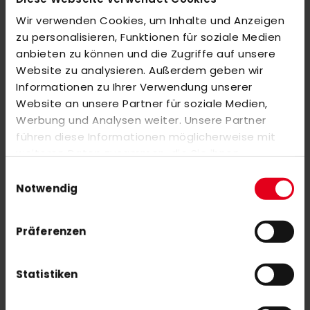
Wir verwenden Cookies, um Inhalte und Anzeigen
BEWERTUNGEN
zu personalisieren, Funktionen für soziale Medien
anbieten zu können und die Zugriffe auf unsere
ÄHNLICHE PRODUKTE
Website zu analysieren. Außerdem geben wir
Informationen zu Ihrer Verwendung unserer
Markieren Sie die Artikel, um Sie dem Warenkorb hinzuzufügen
oder
Alle auswählen
Website an unsere Partner für soziale Medien,
Werbung und Analysen weiter. Unsere Partner
adidas THC Ahrensburg Shorts Herren burgundy
führen diese Informationen möglicherweise mit
45,00 €
weiteren Daten zusammen, die Sie ihnen
bereitgestellt haben oder die sie im Rahmen Ihrer
Einwilligungsauswahl
Nutzung der Dienste gesammelt haben.
Notwendig
PECO Crew Sock Pack of 3 White/Pink
18,00 €
Präferenzen
Statistiken