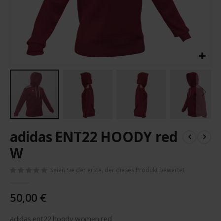
Zum
adidas ENT22 HOODY red
Anfang
der
W
Bildergalerie
springen
Seien Sie der erste, der dieses Produkt bewertet
50,00 €
adidas ent22 hoody women red