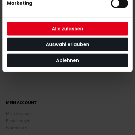
Marketing
NEWSLETTER ANMELDUNG
Mit unserem Newsletter seid ihr immer auf den neuesten Stand
was News, Tipps und Rabattaktionen rund um unseren Shop
angeht.
Alle zulassen
ABONNIEREN
Auswahl erlauben
Ablehnen
MEIN ACCOUNT
Mein Account
Bestellungen
Warenkorb