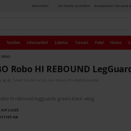
Anmelden
Ein Konto erstellen
Kostenloser Versand a
Textilien
Schutzartikel
Zubehör
Torwart
Padel
Fitness
S
K WING
O Robo HI REBOUND LegGuards
Seien Sie der erste, der dieses Produkt bewertet
robo hi rebound legguards green-black wing
 AUF LAGER
111107-HA