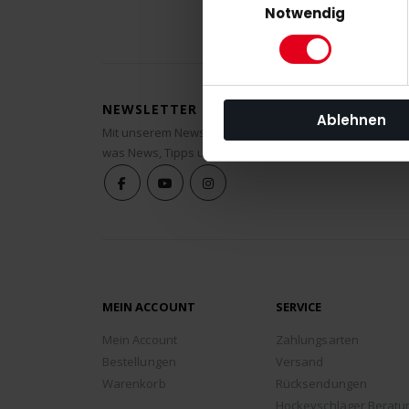
Notwendig
NEWSLETTER ANMELDUNG
Ablehnen
Mit unserem Newsletter seid ihr immer auf den neuest
was News, Tipps und Rabattaktionen rund um unseren
MEIN ACCOUNT
SERVICE
Mein Account
Zahlungsarten
Bestellungen
Versand
Warenkorb
Rücksendungen
Hockeyschläger Beratu