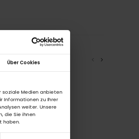
Über Cookies
a
7
r soziale Medien anbieten
 Informationen zu Ihrer
nalysen weiter. Unsere
G
 die Sie ihnen
t haben.
1