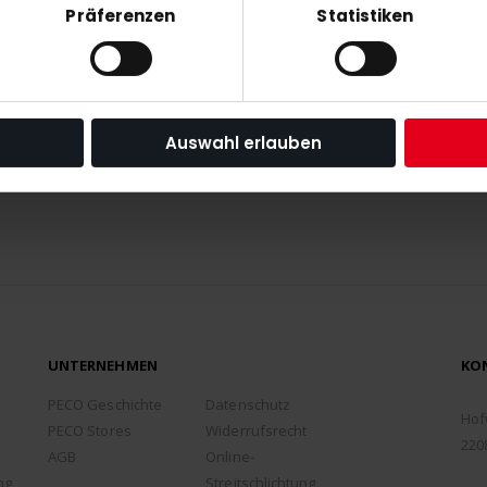
Präferenzen
Statistiken
Auswahl erlauben
ABONNIEREN
en Stand
 Shop angeht.
UNTERNEHMEN
KO
ADD
PECO Geschichte
Datenschutz
Hof
PECO Stores
Widerrufsrecht
220
AGB
Online-
TEL
ng
Streitschlichtung