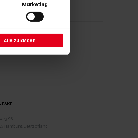
Marketing
Alle zulassen
NTAKT
RESSE:
weg 96
85 Hamburg, Deutschland
EFON: