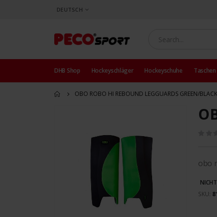
SPRACHE
DEUTSCH
DHB Shop
Hockeyschläger
Hockeyschuhe
Taschen
OBO ROBO HI REBOUND LEGGUARDS GREEN/BLAC
OB
Zum
Ende
der
Bildergalerie
springen
obo 
NICHT
SKU
8