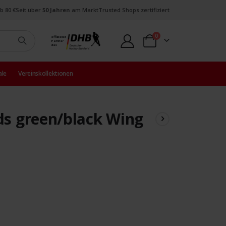
b 80 €
Seit über
50 Jahren
am Markt
Trusted Shops zertifiziert
Artikel
0
offizieller
Partner
Warenkorb
des
ale
Vereinskollektionen
 green/black Wing