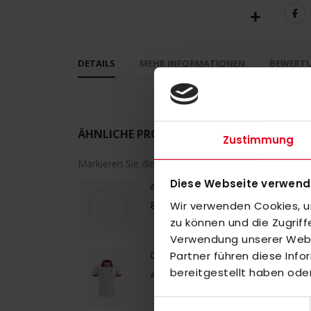
Zum
Anfang
DETAILS
MEHR INFORMATIONEN
BEWERT
der
Bildergalerie
springen
ÄHNLICHE PRODUKTE
Zustimmung
Markieren Sie die Artikel, um Sie dem Warenkorb h
Diese Webseite verwend
adidas CZV Bremen All Weather Jac
80,00 €
Wir verwenden Cookies, um
zu können und die Zugrif
Verwendung unserer Websi
OSAKA ETV KIDS POLO JERSEY Whi
Partner führen diese Inf
bereitgestellt haben ode
45,00 €
Einwilligungsauswahl